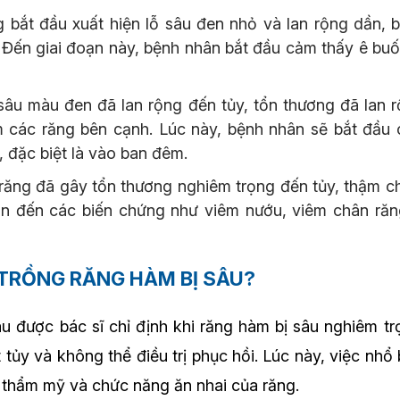
 bắt đầu xuất hiện lỗ sâu đen nhỏ và lan rộng dần, 
 Đến giai đoạn này, bệnh nhân bắt đầu cảm thấy ê buố
sâu màu đen đã lan rộng đến tủy, tổn thương đã lan 
 các răng bên cạnh. Lúc này, bệnh nhân sẽ bắt đầu
 đặc biệt là vào ban đêm.
ăng đã gây tổn thương nghiêm trọng đến tủy, thậm chí
ẫn đến các biến chứng như viêm nướu, viêm chân răn
 TRỒNG RĂNG HÀM BỊ SÂU?
u được bác sĩ chỉ định khi răng hàm bị sâu nghiêm trọn
 tủy và không thể điều trị phục hồi. Lúc này, việc nhổ
rì thẩm mỹ và chức năng ăn nhai của răng.