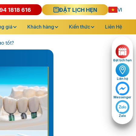
94 1818 616
ĐẶT LỊCH HẸN
VI
g giá
Khách hàng
Kiến thức
Liên Hệ
ào tốt?
Đặt lịch hẹn
Liên hệ
Messenger
Zalo