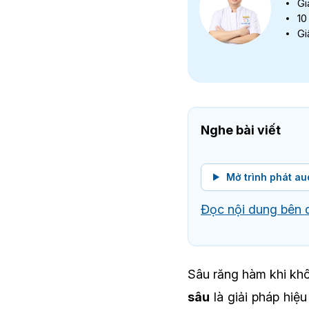
Gi
10
Gi
Nghe bài viết
Mở trình phát au
Đọc nội dung bên 
Sâu răng hàm khi khôn
sâu
là giải pháp hiệ