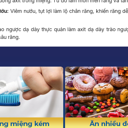
rường axit trong miệng. Từ đó làm mòn men răng và tă
ướu:
Viêm nướu, tụt lợi làm lộ chân răng, khiến răng d
o ngược dạ dày thực quản làm axit dạ dày trào ngư
âu răng.