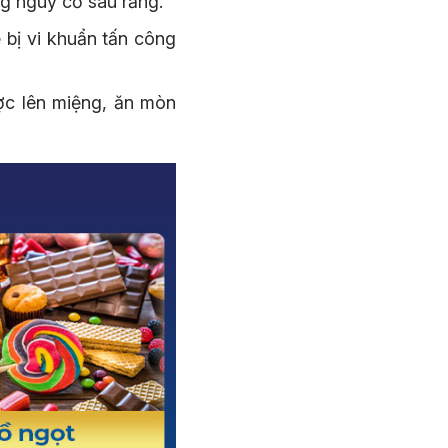
ng nguy cơ sâu răng.
ễ bị vi khuẩn tấn công
ợc lên miệng, ăn mòn