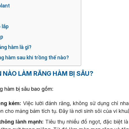
plant
 lắp
ặp
răng hàm là gì?
g hàm sau khi trồng thế nào?
N NÀO LÀM RĂNG HÀM BỊ SÂU?
g hàm bị sâu bao gồm:
ệng kém:
Việc lười đánh răng, không sử dụng chỉ nh
n cho mảng bám tích tụ. Đây là nơi sinh sôi của vi khu
không lành mạnh:
Tiêu thụ nhiều đồ ngọt, đặc biệt l