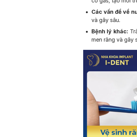
có gas, tạo môi t
Các vấn đề về n
và gây sâu.
Bệnh lý khác:
Trà
men răng và gây s