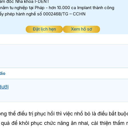
ám đốc Nha khoa I-DENT
 năm tu nghiệp tại Pháp - hơn 10.000 ca Implant thành công
ấy phép hành nghề số 0002468/TG – CCHN
Đặt lịch hẹn
Xem hồ sơ
dio
dưới
g thể điều trị phục hồi thì việc nhổ bỏ là điều bắt buộ
u quả để khôi phục chức năng ăn nhai, cải thiện thẩ