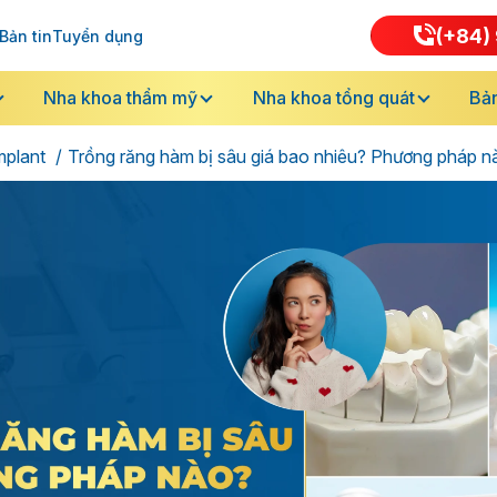
(+84) 
Bản tin
Tuyển dụng
Nha khoa thẩm mỹ
Nha khoa tổng quát
Bản
mplant
Trồng răng hàm bị sâu giá bao nhiêu? Phương pháp n