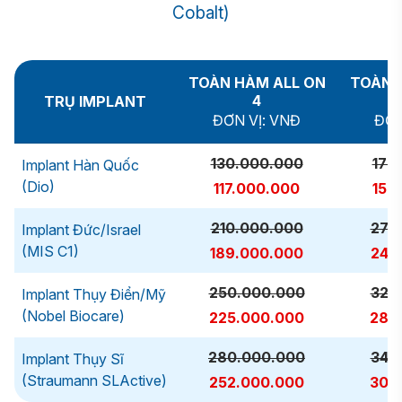
Cobalt)
TOÀN HÀM ALL ON
TOÀN 
4
TRỤ IMPLANT
ĐƠN VỊ: VNĐ
ĐƠN
130.000.000
170
Implant Hàn Quốc
(Dio)
117.000.000
153
210.000.000
270
Implant Đức/Israel
(MIS C1)
189.000.000
243
250.000.000
320
Implant Thụy Điển/Mỹ
(Nobel Biocare)
225.000.000
288
280.000.000
340
Implant Thụy Sĩ
(Straumann SLActive)
252.000.000
306