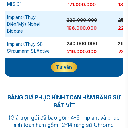
MIS C1
171.000.000
189
Implant (Thụy
220.000.000
250
Điển/Mỹ) Nobel
198.000.000
225
Biocare
240.000.000
260
Implant (Thụy Sĩ)
Straumann SLActive
216.000.000
234
Tư vấn
BẢNG GIÁ PHỤC HÌNH TOÀN HÀM RĂNG SỨ
BẮT VÍT
(Giá trọn gói đã bao gồm 4-6 Implant và phục
hình toàn hàm gồm 12-14 răng sứ Chrome-