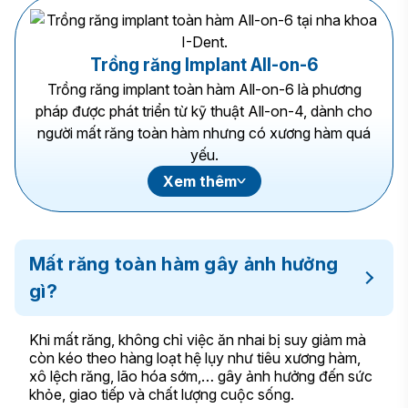
tới 45 độ để nâng đỡ toàn bộ hàm từ 10-12 răng sứ
bên trên thông qua khớp nối abutment.
Trồng răng Implant All-on-6
Trồng răng implant toàn hàm All-on-6 là phương
pháp được phát triển từ kỹ thuật All-on-4, dành cho
người
mất răng toàn hàm
nhưng có xương hàm quá
yếu.
Với phương pháp Implant All-on-6 bác sĩ sẽ cắm 4
Xem thêm
trụ Implant ở vị trí răng trước (nhóm răng cửa và răng
nanh) và 2 trụ implant tại vùng răng hàm sau để nâng
đỡ toàn hàm từ 12-14 răng sứ phía trên tốt hơn và
đảm bảo chức năng ăn nhai hiệu quả.
Mất răng toàn hàm gây ảnh hưởng
gì?
Khi mất răng, không chỉ việc ăn nhai bị suy giảm mà
còn kéo theo hàng loạt hệ lụy như tiêu xương hàm,
xô lệch răng, lão hóa sớm,… gây ảnh hưởng đến sức
khỏe, giao tiếp và chất lượng cuộc sống.