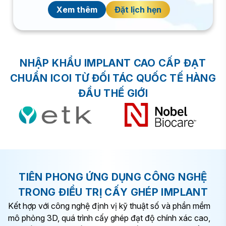
Xem thêm
Đặt lịch hẹn
NHẬP KHẨU IMPLANT CAO CẤP ĐẠT
CHUẨN ICOI TỪ ĐỐI TÁC QUỐC TẾ HÀNG
ĐẦU THẾ GIỚI
TIÊN PHONG ỨNG DỤNG CÔNG NGHỆ
TRONG ĐIỀU TRỊ CẤY GHÉP IMPLANT
Kết hợp với công nghệ định vị kỹ thuật số và phần mềm
mô phỏng 3D, quá trình cấy ghép đạt độ chính xác cao,