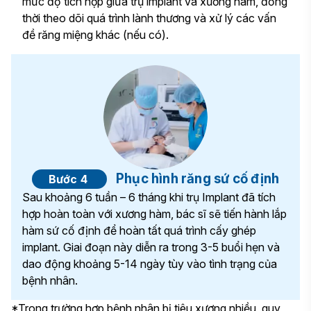
mức độ tích hợp giữa trụ implant và xương hàm, đồng
thời theo dõi quá trình lành thương và xử lý các vấn
đề răng miệng khác (nếu có).
Phục hình răng sứ cố định
Bước 4
Sau khoảng 6 tuần – 6 tháng khi trụ Implant đã tích
hợp hoàn toàn với xương hàm, bác sĩ sẽ tiến hành lắp
hàm sứ cố định để hoàn tất quá trình cấy ghép
implant. Giai đoạn này diễn ra trong 3-5 buổi hẹn và
dao động khoảng 5-14 ngày tùy vào tình trạng của
bệnh nhân.
*Trong trường hợp bệnh nhân bị tiêu xương nhiều, quy