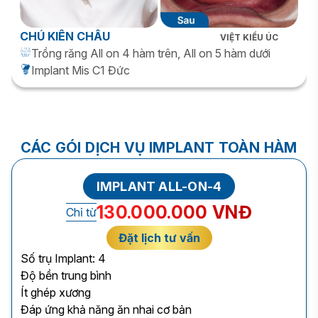
CHÚ KIÊN CHÂU
VIỆT KIỀU ÚC
Trồng răng All on 4 hàm trên, All on 5 hàm dưới
Implant Mis C1 Đức
CÁC GÓI DỊCH VỤ IMPLANT TOÀN HÀM
IMPLANT ALL-ON-4
130.000.000 VNĐ
Chỉ từ
Đặt lịch tư vấn
Số trụ Implant: 4
Độ bền trung bình
Ít ghép xương
Đáp ứng khả năng ăn nhai cơ bản