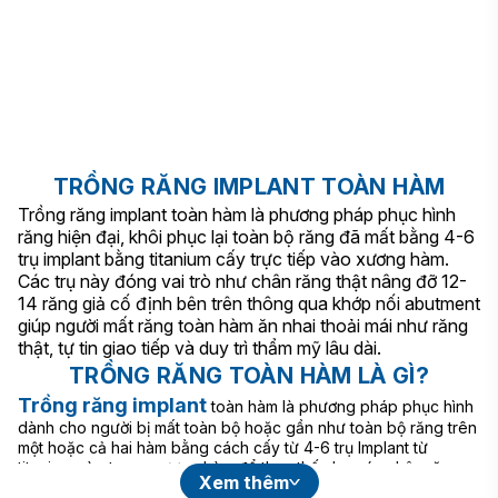
TRỒNG RĂNG IMPLANT TOÀN HÀM
Trồng răng implant toàn hàm là phương pháp phục hình
răng hiện đại, khôi phục lại toàn bộ răng đã mất bằng 4-6
trụ implant bằng titanium cấy trực tiếp vào xương hàm.
Các trụ này đóng vai trò như chân răng thật nâng đỡ 12-
14 răng giả cố định bên trên thông qua khớp nối abutment
giúp người mất răng toàn hàm ăn nhai thoải mái như răng
thật, tự tin giao tiếp và duy trì thẩm mỹ lâu dài.
TRỒNG RĂNG TOÀN HÀM LÀ GÌ?
Trồng răng implant
toàn hàm là phương pháp phục hình
dành cho người bị mất toàn bộ hoặc gần như toàn bộ răng trên
một hoặc cả hai hàm bằng cách cấy từ 4-6 trụ Implant từ
titanium vào trong xương hàm để thay thế cho các chân răng
Xem thêm
đã mất, sau đó gắn cầu răng sứ hoặc hàm giả cố định thông