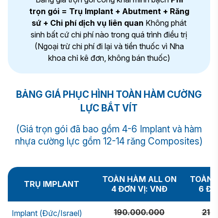
trọn gói = Trụ Implant + Abutment + Răng
sứ + Chi phí dịch vụ liên quan
Không phát
sinh bất cứ chi phí nào trong quá trình điều trị
(Ngoại trừ chi phí đi lại và tiền thuốc vì Nha
khoa chỉ kê đơn, không bán thuốc)
BẢNG GIÁ PHỤC HÌNH TOÀN HÀM CƯỜNG
LỰC BẮT VÍT
(Giá trọn gói đã bao gồm 4-6 Implant và hàm
nhựa cường lực gồm 12-14 răng Composites)
TOÀN HÀM ALL ON
TOÀN 
TRỤ IMPLANT
4 ĐƠN VỊ: VNĐ
6 ĐƠ
190.000.000
210
Implant (Đức/Israel)