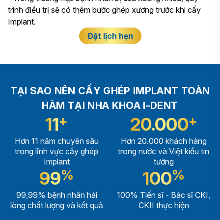
trình điều trị sẽ có thêm bước ghép xương trước khi cấy
Implant.
Đặt lịch hẹn
TẠI SAO NÊN CẤY GHÉP IMPLANT TOÀN
HÀM TẠI NHA KHOA I-DENT
+
+
11
20.000
Hơn 11 năm chuyên sâu
Hơn 20.000 khách hàng
trong lĩnh vực cấy ghép
trong nước và Việt kiều tin
Implant
tưởng
%
%
99
100
99,99% bệnh nhân hài
100% Tiến sĩ - Bác sĩ CKI,
lòng chất lượng và kết quả
CKII thực hiện