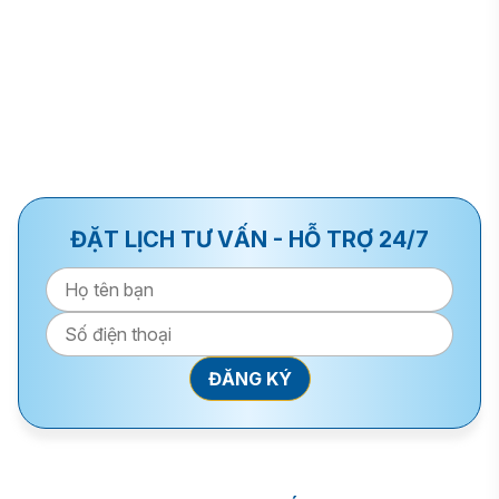
ĐẶT LỊCH TƯ VẤN - HỖ TRỢ 24/7