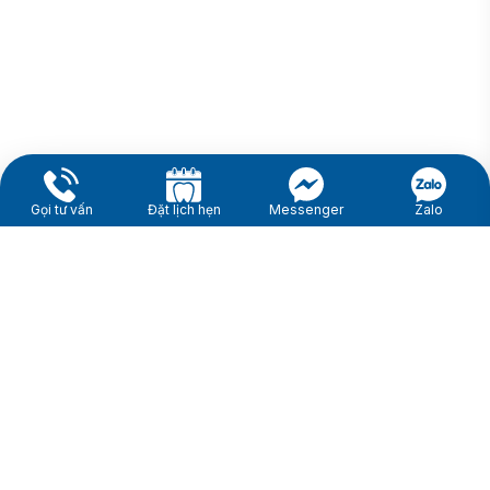
THÔNG TIN CẦN BIẾT
Giới thiệu về Nha khoa I-Dent
Đội ngũ Tiến sĩ - Bác sĩ
Cơ sở vật chất tại I-Dent
Cam kết chất lượng
Liên hệ
Tổng hợp bài viết về Implant
Tổng hợp bài viết về Răng sứ
Tổng hợp bài viết về Niềng răng
Gọi tư vấn
Đặt lịch hẹn
Messenger
Zalo
KẾT NỐI VỚI I-DENT
ĐỐI TÁC THANH TOÁN
GPKD/MST/0312964786 Ngày cấp: 09/10/2014 bởi Sở Kế
hoạch và Đầu tư Tp.Hồ Chí Minh