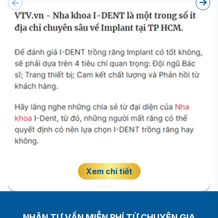
Xem chi tiết
NHẬN TƯ VẤN MIỄN PHÍ TỪ CHUYÊN GIA