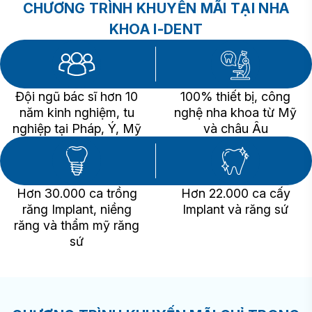
CHƯƠNG TRÌNH KHUYẾN MÃI TẠI NHA
KHOA I-DENT
Đội ngũ bác sĩ hơn 10
100% thiết bị, công
năm kinh nghiệm, tu
nghệ nha khoa từ Mỹ
nghiệp tại Pháp, Ý, Mỹ
và châu Âu
Hơn 30.000 ca trồng
Hơn 22.000 ca cấy
răng Implant, niềng
Implant và răng sứ
răng và thẩm mỹ răng
sứ