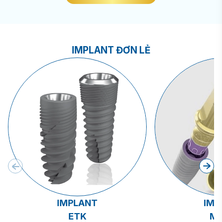
IMPLANT ĐƠN LẺ
IMPLANT
IMP
ETK
MI