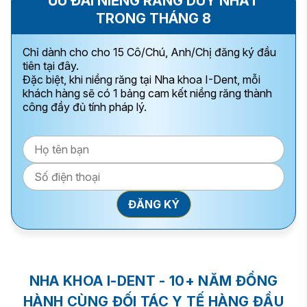
ƯU ĐÃI NIỀNG RĂNG DUY NHẤT
TRONG THÁNG 8
Chỉ dành cho cho 15 Cô/Chú, Anh/Chị đăng ký đầu
tiên tại đây.
Đặc biệt, khi niềng răng tại Nha khoa I-Dent, mỗi
khách hàng sẽ có 1 bảng cam kết niềng răng thành
công đầy đủ tính pháp lý.
NHA KHOA I-DENT - 10+ NĂM ĐỒNG
HÀNH CÙNG ĐỐI TÁC Y TẾ HÀNG ĐẦU