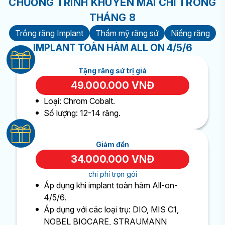
CHƯƠNG TRÌNH KHUYẾN MÃI CHỈ TRONG
THÁNG 8
Trồng răng Implant
Thẩm mỹ răng sứ
Niềng răng
IMPLANT TOÀN HÀM ALL ON 4/5/6
Tặng răng sứ trị giá
49.000.000 VNĐ
Loại: Chrom Cobalt.
Số lượng: 12-14 răng.
Giảm đến
34.000.000 VNĐ
chi phí trọn gói
Áp dụng khi implant toàn hàm All-on-
4/5/6.
Áp dụng với các loại trụ: DIO, MIS C1,
NOBEL BIOCARE, STRAUMANN