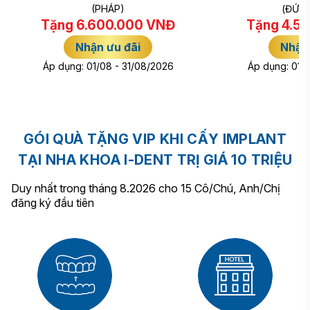
(PHÁP)
(ĐỨC/
Tặng
6.600.000 VNĐ
Tặng
4.5
Nhận ưu đãi
Nhận 
Áp dụng: 01/08 - 31/08/2026
Áp dụng: 01/
GÓI QUÀ TẶNG VIP KHI CẤY IMPLANT
TẠI NHA KHOA I-DENT TRỊ GIÁ 10 TRIỆU
Duy nhất trong tháng 8.2026 cho 15 Cô/Chú, Anh/Chị
đăng ký đầu tiên