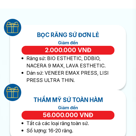
BỌC SỨ THẨM MỸ
Áp dụng Dán sứ và Bọc răng sứ
BỌC RĂNG SỨ ĐƠN LẺ
Giảm đến
2.000.000 VNĐ
Răng sứ: BIO ESTHETIC, DDBIO,
NACERA 9 MAX, LAVA ESTHETIC.
Dán sứ: VENEER EMAX PRESS, LISI
PRESS ULTRA THIN.
THẨM MỸ SỨ TOÀN HÀM
Giảm đến
56.000.000 VNĐ
Tất cả các loại răng toàn sứ.
Số lượng: 16-20 răng.