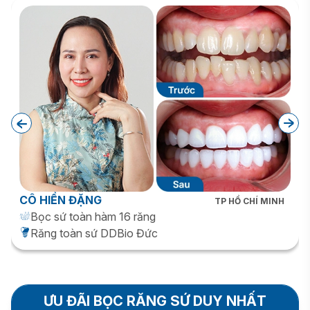
CÔ HIỀN ĐẶNG
TP HỒ CHÍ MINH
Bọc sứ toàn hàm 16 răng
Răng toàn sứ DDBio Đức
ƯU ĐÃI BỌC RĂNG SỨ DUY NHẤT