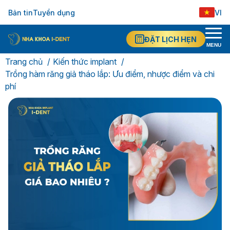
Bản tin
Tuyển dụng
VI
ĐẶT LỊCH HẸN
MENU
Trang chủ
Kiến thức implant
Trồng hàm răng giả tháo lắp: Ưu điểm, nhược điểm và chi
phí