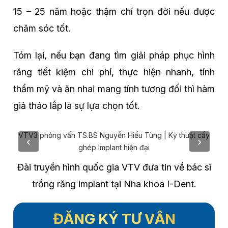
15 – 25 năm hoặc thậm chí trọn đời nếu được
chăm sóc tốt.
Tóm lại, nếu bạn đang tìm giải pháp phục hình
răng tiết kiệm chi phí, thực hiện nhanh, tính
thẩm mỹ và ăn nhai mang tính tương đối thì hàm
giả tháo lắp là sự lựa chọn tốt.
VTV3 phỏng vấn TS.BS Nguyễn Hiếu Tùng | Kỹ thuật cấy
V
ghép Implant hiện đại
Đài truyền hình quốc gia VTV đưa tin về bác sĩ
trồng răng implant tại Nha khoa I-Dent.
ĐĂNG KÝ TƯ VẤN