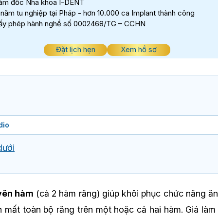
ám đốc Nha khoa I-DENT
 năm tu nghiệp tại Pháp - hơn 10.000 ca Implant thành công
ấy phép hành nghề số 0002468/TG – CCHN
Đặt lịch hẹn
Xem hồ sơ
dio
dưới
uyên hàm
(cả 2 hàm răng) giúp khôi phục chức năng ăn
 mất toàn bộ răng trên một hoặc cả hai hàm. Giá làm