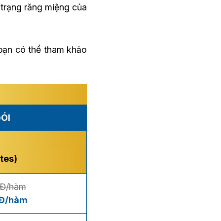
 trạng răng miệng của
bạn có thể tham khảo
ÓI
tes)
NĐ/hàm
NĐ/hàm