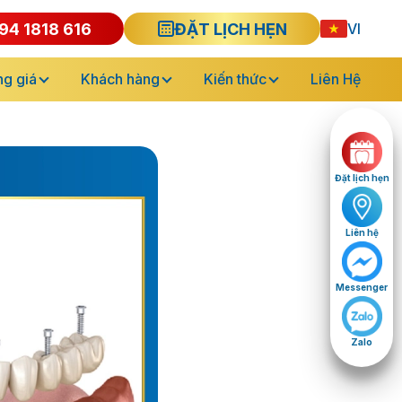
94 1818 616
ĐẶT LỊCH HẸN
VI
g giá
Khách hàng
Kiến thức
Liên Hệ
Đặt lịch hẹn
Liên hệ
Messenger
Zalo