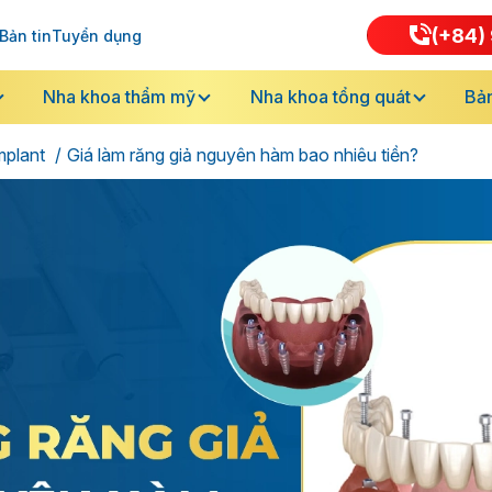
(+84) 
Bản tin
Tuyển dụng
Nha khoa thẩm mỹ
Nha khoa tổng quát
Bản
mplant
Giá làm răng giả nguyên hàm bao nhiêu tiền?