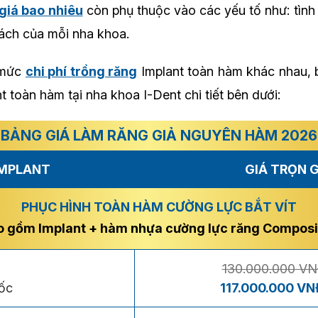
giá bao nhiêu
còn phụ thuộc vào các yếu tố như: tình
ách của mỗi nha khoa.
 mức
chi phí trồng răng
Implant toàn hàm khác nhau, 
t toàn hàm tại nha khoa I-Dent chi tiết bên dưới:
BẢNG GIÁ LÀM RĂNG GIẢ NGUYÊN HÀM 2026
IMPLANT
GIÁ TRỌN G
PHỤC HÌNH TOÀN HÀM CƯỜNG LỰC BẮT VÍT
o gồm Implant + hàm nhựa cường lực răng Composi
130.000.000 V
ốc
117.000.000 V