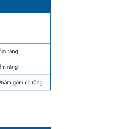
ồm răng
ồm răng
Đ/hàm gồm cả răng