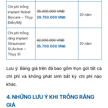
Chi phí trồng
35.000.000 VNĐ
implant Nobel
20 năm
Biocare – Thụy
29.750.000 VNĐ
Điển/Mỹ
Chi phí trồng
răng implant
42.000.000 VNĐ
Straumann
20 năm
35.700.000 VNĐ
SLActive –
Thụy Sĩ
Lưu ý: Bảng giá trên đã bao gồm trọn gói tất cả
chi phí và không phát sinh bất kỳ chi phí nào
khác.
4. NHỮNG LƯU Ý KHI TRỒNG RĂNG
GIẢ