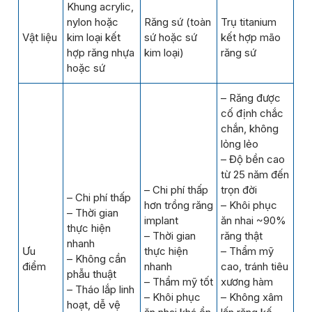
Khung acrylic,
nylon hoặc
Răng sứ (toàn
Trụ titanium
Vật liệu
kim loại kết
sứ hoặc sứ
kết hợp mão
hợp răng nhựa
kim loại)
răng sứ
hoặc sứ
– Răng được
cố định chắc
chắn, không
lỏng lẻo
– Độ bền cao
từ 25 năm đến
– Chi phí thấp
trọn đời
– Chi phí thấp
hơn trồng răng
– Khôi phục
– Thời gian
implant
ăn nhai ~90%
thực hiện
– Thời gian
răng thật
nhanh
Ưu
thực hiện
– Thẩm mỹ
– Không cần
điểm
nhanh
cao, tránh tiêu
phẫu thuật
– Thẩm mỹ tốt
xương hàm
– Tháo lắp linh
– Khôi phục
– Không xâm
hoạt, dễ vệ