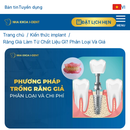
Bản tin
Tuyển dụng
VI
ĐẶT LỊCH HẸN
MENU
Trang chủ
Kiến thức implant
Răng Giả Làm Từ Chất Liệu Gì? Phân Loại Và Giá