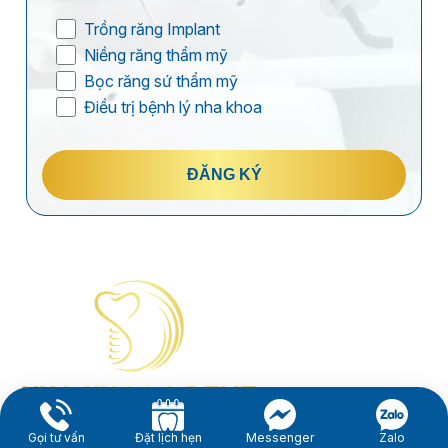
Trồng răng Implant
Niềng răng thẩm mỹ
Bọc răng sứ thẩm mỹ
Điều trị bệnh lý nha khoa
ĐĂNG KÝ
Gọi tư vấn
Đặt lịch hẹn
Messenger
Zalo
I-Dent Bình Thạnh: 19U-19V Nguyễn Hữu Cảnh, P.Thạnh Mỹ