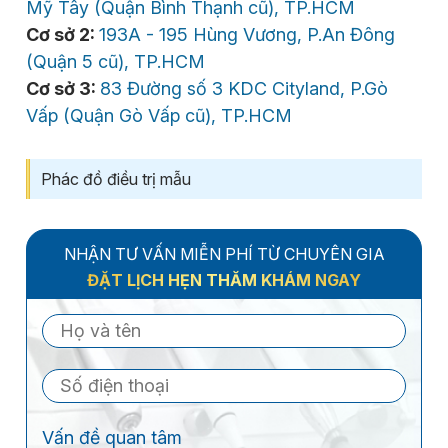
Mỹ Tây (Quận Bình Thạnh cũ), TP.HCM
Cơ sở 2:
193A - 195 Hùng Vương, P.An Đông
(Quận 5 cũ), TP.HCM
Cơ sở 3:
83 Đường số 3 KDC Cityland, P.Gò
Vấp (Quận Gò Vấp cũ), TP.HCM
Phác đồ điều trị mẫu
NHẬN TƯ VẤN MIỄN PHÍ TỪ CHUYÊN GIA
ĐẶT LỊCH HẸN THĂM KHÁM NGAY
Vấn đề quan tâm