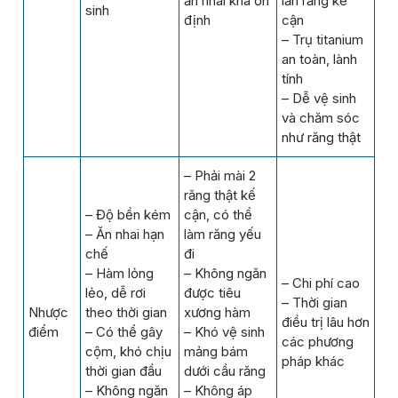
ăn nhai khá ổn
lấn răng kế
sinh
định
cận
– Trụ titanium
an toàn, lành
tính
– Dễ vệ sinh
và chăm sóc
như răng thật
– Phải mài 2
răng thật kế
– Độ bền kém
cận, có thể
– Ăn nhai hạn
làm răng yếu
chế
đi
– Hàm lỏng
– Không ngăn
– Chi phí cao
lẻo, dễ rơi
được tiêu
– Thời gian
Nhược
theo thời gian
xương hàm
điều trị lâu hơn
điểm
– Có thể gây
– Khó vệ sinh
các phương
cộm, khó chịu
mảng bám
pháp khác
thời gian đầu
dưới cầu răng
– Không ngăn
– Không áp