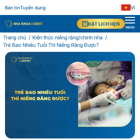
Bản tin
Tuyển dụng
VI
ĐẶT LỊCH HẸN
MENU
Trang chủ
Kiến thức niềng răng/chỉnh nha
Trẻ Bao Nhiêu Tuổi Thì Niềng Răng Được?