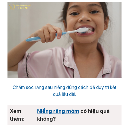
Chăm sóc răng sau niềng đúng cách để duy trì kết
quả lâu dài.
Niềng răng móm
có hiệu quả
không?