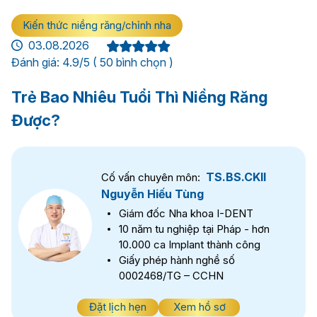
Kiến thức niềng răng/chỉnh nha
03.08.2026
Đánh giá: 4.9/5 ( 50 bình chọn )
Trẻ Bao Nhiêu Tuổi Thì Niềng Răng
Được?
TS.BS.CKII
Cố vấn chuyên môn:
Nguyễn Hiếu Tùng
Giám đốc Nha khoa I-DENT
10 năm tu nghiệp tại Pháp - hơn
10.000 ca Implant thành công
Giấy phép hành nghề số
0002468/TG – CCHN
Đặt lịch hẹn
Xem hồ sơ