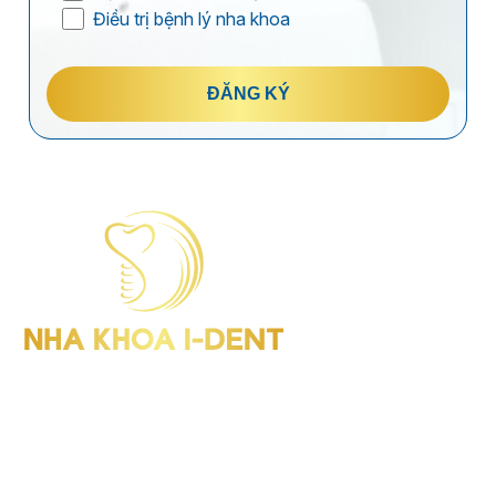
Điều trị bệnh lý nha khoa
ĐĂNG KÝ
I-Dent Bình Thạnh: 19U-19V Nguyễn Hữu Cảnh, P.Thạnh Mỹ
Tây (Quận Bình Thạnh cũ), TP.HCM
GPHD: Số 00047/HCM-GPHD
Điện thoại : (028) 38406854
I-Dent Quận 5: 193A - 195 Hùng Vương, P.An Đông (Quận 5