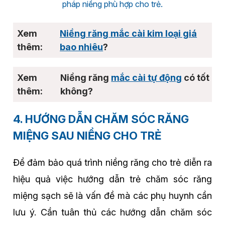
pháp niềng phù hợp cho trẻ.
Niềng răng mắc cài kim loại giá
bao nhiêu
?
Niềng răng
mắc cài tự động
có tốt
không?
4. HƯỚNG DẪN CHĂM SÓC RĂNG
MIỆNG SAU NIỀNG CHO TRẺ
Để đảm bảo quá trình niềng răng cho trẻ diễn ra
hiệu quả việc hướng dẫn trẻ chăm sóc răng
miệng sạch sẽ là vấn đề mà các phụ huynh cần
lưu ý. Cần tuân thủ các hướng dẫn chăm sóc