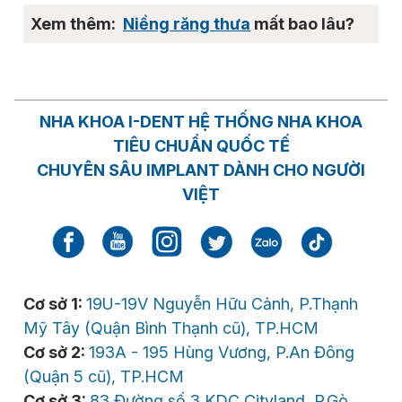
Niềng răng thưa
mất bao lâu?
NHA KHOA I-DENT HỆ THỐNG NHA KHOA
TIÊU CHUẨN QUỐC TẾ
CHUYÊN SÂU IMPLANT DÀNH CHO NGƯỜI
VIỆT
Cơ sở 1:
19U-19V Nguyễn Hữu Cảnh, P.Thạnh
Mỹ Tây (Quận Bình Thạnh cũ), TP.HCM
Cơ sở 2:
193A - 195 Hùng Vương, P.An Đông
(Quận 5 cũ), TP.HCM
Cơ sở 3:
83 Đường số 3 KDC Cityland, P.Gò