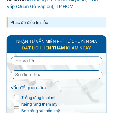
Vấp (Quận Gò Vấp cũ), TP.HCM
Phác đồ điều trị mẫu
NHẬN TƯ VẤN MIỄN PHÍ TỪ CHUYÊN GIA
ĐẶT LỊCH HẸN THĂM KHÁM NGAY
Vấn đề quan tâm
Trồng răng Implant
Niềng răng thẩm mỹ
Bọc răng sứ thẩm mỹ