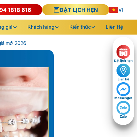
94 1818 616
ĐẶT LỊCH HẸN
VI
g giá
Khách hàng
Kiến thức
Liên Hệ
giá mới 2026
Đặt lịch hẹn
Liên hệ
Messenger
Zalo