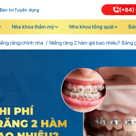
(+84) 
Bản tin
Tuyển dụng
Nha khoa thẩm mỹ
Nha khoa tổng quát
Bản
iềng răng/chỉnh nha
Niềng răng 2 hàm giá bao nhiêu? Bảng 