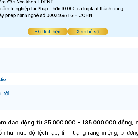
ám đốc Nha khoa I-DENT
 năm tu nghiệp tại Pháp - hơn 10.000 ca Implant thành công
ấy phép hành nghề số 0002468/TG – CCHN
Đặt lịch hẹn
Xem hồ sơ
dio
dưới
àm dao động từ 35.000.000 – 135.000.000 đồng
, 
 như mức độ lệch lạc, tình trạng răng miệng, phươn