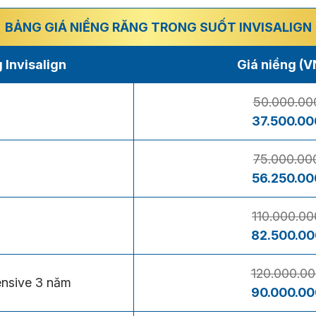
BẢNG GIÁ NIỀNG RĂNG TRONG SUỐT INVISALIGN
 Invisalign
Giá niềng (
50.000.00
37.500.00
75.000.00
56.250.00
110.000.00
82.500.00
120.000.0
ensive 3 năm
90.000.00