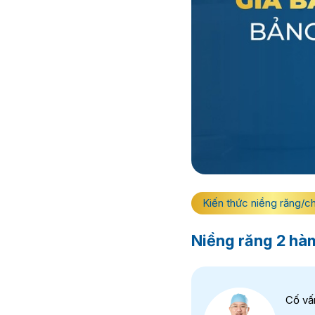
Kiến thức niềng răng/c
Niềng răng 2 hà
Cố vấ