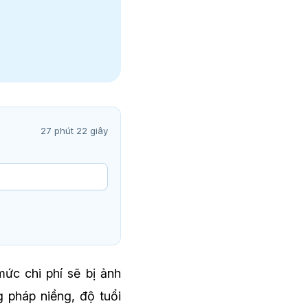
27 phút 22 giây
mức chi phí sẽ bị ảnh
g pháp niềng, độ tuổi