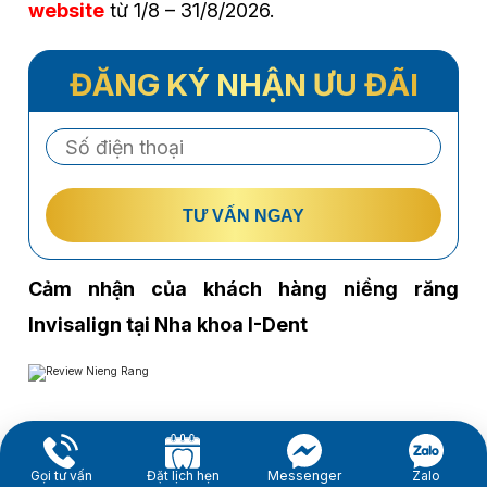
website
từ 1/8 – 31/8/2026.
ĐĂNG KÝ NHẬN ƯU ĐÃI
TƯ VẤN NGAY
Cảm nhận của khách hàng niềng răng
Invisalign tại Nha khoa I-Dent
Gọi tư vấn
Đặt lịch hẹn
Messenger
Zalo