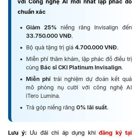
với Công nghệ AI mới nhất lập phác đồ
chuẩn xác
Giảm 25%
niềng răng Invisalign đến
33.750.000 VNĐ
.
Bộ quà tặng trị giá
4.700.000 VNĐ
.
Miễn phí thăm khám, lập phác đồ điều trị
cùng
Bác sĩ CKI Platinum Invisalign
.
Miễn phí
trải nghiệm dự đoán kết quả
mô phỏng nụ cười với công nghệ AI
iTero Lumina.
Trả góp niềng răng
0% lãi suất
.
Lưu ý:
Ưu đãi chỉ áp dụng khi
đăng ký tại