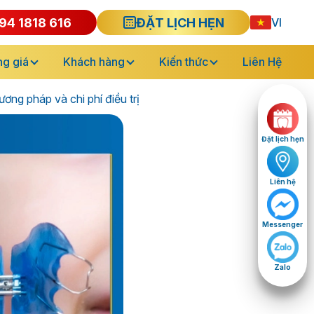
94 1818 616
ĐẶT LỊCH HẸN
VI
g giá
Khách hàng
Kiến thức
Liên Hệ
ương pháp và chi phí điều trị
Đặt lịch hẹn
Liên hệ
Messenger
Zalo