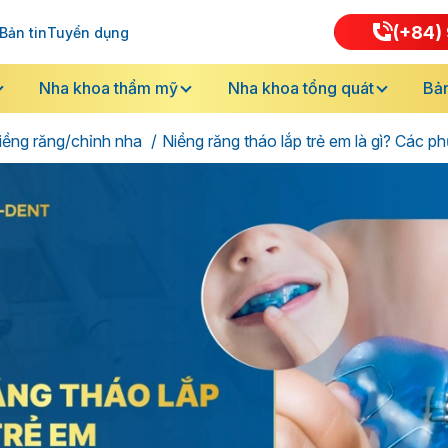
(+84) 
Bản tin
Tuyển dụng
Nha khoa thẩm mỹ
Nha khoa tổng quát
Bản
iềng răng/chỉnh nha
Niềng răng tháo lắp trẻ em là gì? Các ph