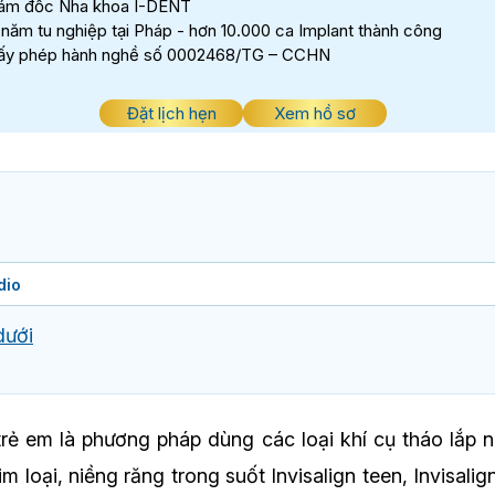
ám đốc Nha khoa I-DENT
 năm tu nghiệp tại Pháp - hơn 10.000 ca Implant thành công
ấy phép hành nghề số 0002468/TG – CCHN
Đặt lịch hẹn
Xem hồ sơ
dio
dưới
trẻ em là phương pháp dùng các loại khí cụ tháo lắp nh
im loại, niềng răng trong suốt Invisalign teen, Invisali