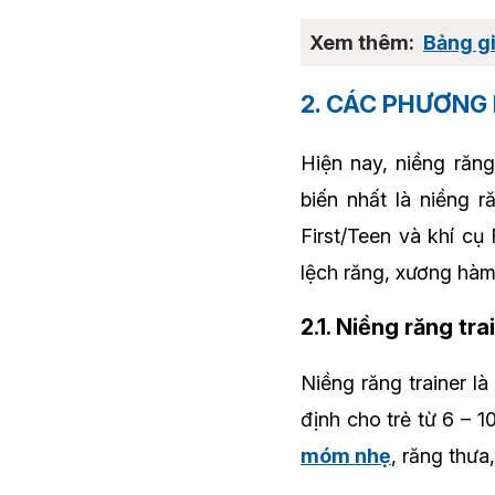
Bảng gi
2. CÁC PHƯƠNG
Hiện nay, niềng răn
biến nhất là niềng r
First/Teen và khí cụ
lệch răng, xương hàm
2.1. Niềng răng tra
Niềng răng trainer là
định cho trẻ từ 6 – 
móm nhẹ
, răng thưa