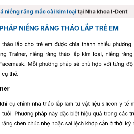
á niềng răng mắc cài kim loại
tại Nha khoa I-Dent
 PHÁP NIỀNG RĂNG THÁO LẮP TRẺ EM
g tháo lắp cho trẻ em được chia thành nhiều phương
ăng Trainer, niềng răng tháo lắp kim loại, niềng răng 
 Facemask. Mỗi phương pháp sẽ phù hợp với từng độ t
 cụ thể.
iner
 khí cụ chỉnh nha tháo lắp làm từ vật liệu silicon y t
10 tuổi. Phương pháp này đặc biệt hiệu quả trong các 
, răng chen chúc nhẹ hoặc sai lệch khớp cắn ở thời kỳ 