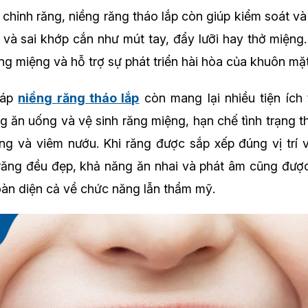
 chỉnh răng, niềng răng tháo lắp còn giúp kiểm soát và
 và sai khớp cắn như mút tay, đẩy lưỡi hay thở miệng
ng miệng và hỗ trợ sự phát triển hài hòa của khuôn mặt
háp
niềng răng tháo lắp
còn mang lại nhiều tiện ích
ng ăn uống và vệ sinh răng miệng, hạn chế tình trạng t
ng và viêm nướu. Khi răng được sắp xếp đúng vị trí 
 răng đều đẹp, khả năng ăn nhai và phát âm cũng đư
toàn diện cả về chức năng lẫn thẩm mỹ.