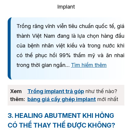
Implant
Trồng răng vĩnh viễn tiêu chuẩn quốc tế, giá
thành Việt Nam đang là lựa chọn hàng đầu
của bệnh nhân việt kiều và trong nước khi
có thể phục hồi 99% thẩm mỹ và ăn nhai
trong thời gian ngắn…
Tìm hiểm thêm
Trồng implant trả góp
như thế nào?
bảng giá cấy ghép implant
mới nhất
3. HEALING ABUTMENT KHI HỎNG
CÓ THỂ THAY THẾ ĐƯỢC KHÔNG?