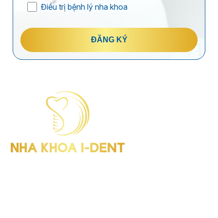
Điều trị bệnh lý nha khoa
ĐĂNG KÝ
I-Dent Bình Thạnh: 19U-19V Nguyễn Hữu Cảnh, P.Thạnh Mỹ
Tây (Quận Bình Thạnh cũ), TP.HCM
GPHD: Số 00047/HCM-GPHD
Điện thoại : (028) 38406854
I-Dent Quận 5: 193A - 195 Hùng Vương, P.An Đông (Quận 5