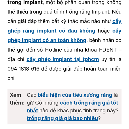
trong Implant
, một bộ phận quan trọng không
thể thiếu trong quá trình trồng răng Implant. Nếu
cần giải đáp thêm bất kỳ thắc mắc nào như
cấy
ghép răng implant có đau không
hoặc
cấy
ghép implant có an toàn không
, bệnh nhân có
thể gọi đến số Hotline của nha khoa I-DENT –
địa chỉ
cấy ghép implant tại tphcm
uy tín là
094 1818 616 để được giải đáp hoàn toàn miễn
phí.
Các
biểu hiện của tiêu xương răng
là
gì? Có những
cách trồng răng giả tốt
nhất
nào để khắc phục tình trạng này?
trồng răng giả giá bao nhiêu
?