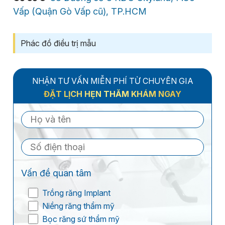
Vấp (Quận Gò Vấp cũ), TP.HCM
Phác đồ điều trị mẫu
NHẬN TƯ VẤN MIỄN PHÍ TỪ CHUYÊN GIA
ĐẶT LỊCH HẸN THĂM KHÁM NGAY
Vấn đề quan tâm
Trồng răng Implant
Niềng răng thẩm mỹ
Bọc răng sứ thẩm mỹ