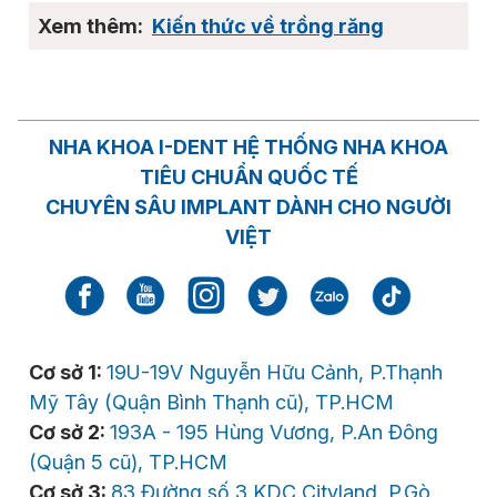
Kiến thức về trồng răng
NHA KHOA I-DENT HỆ THỐNG NHA KHOA
TIÊU CHUẨN QUỐC TẾ
CHUYÊN SÂU IMPLANT DÀNH CHO NGƯỜI
VIỆT
Cơ sở 1:
19U-19V Nguyễn Hữu Cảnh, P.Thạnh
Mỹ Tây (Quận Bình Thạnh cũ), TP.HCM
Cơ sở 2:
193A - 195 Hùng Vương, P.An Đông
(Quận 5 cũ), TP.HCM
Cơ sở 3:
83 Đường số 3 KDC Cityland, P.Gò