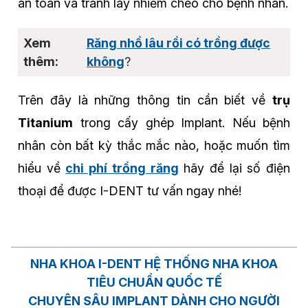
an toàn và tránh lây nhiễm chéo cho bệnh nhân.
Răng nhổ lâu rồi có trồng được
không
?
Trên đây là những thông tin cần biết về
trụ
Titanium
trong cấy ghép Implant. Nếu bệnh
nhân còn bất kỳ thắc mắc nào, hoặc muốn tìm
hiểu về
chi phí trồng răng
hãy để lại số điện
thoại để được I-DENT tư vấn ngay nhé!
NHA KHOA I-DENT HỆ THỐNG NHA KHOA
TIÊU CHUẨN QUỐC TẾ
CHUYÊN SÂU IMPLANT DÀNH CHO NGƯỜI