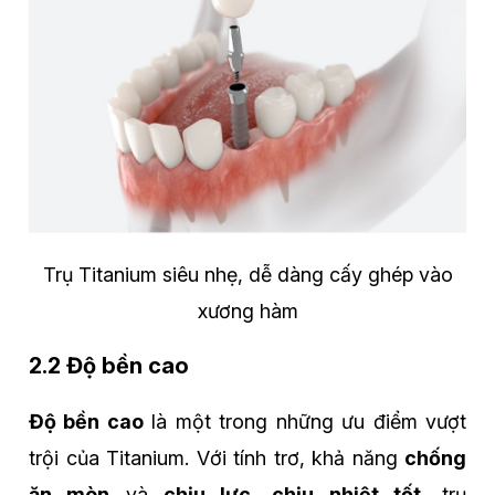
Trụ Titanium siêu nhẹ, dễ dàng cấy ghép vào
xương hàm
2.2 Độ bền cao
Độ bền cao
là một trong những ưu điểm vượt
trội của Titanium. Với tính trơ, khả năng
chống
ăn mòn
và
chịu lực
,
chịu nhiệt tốt
, trụ