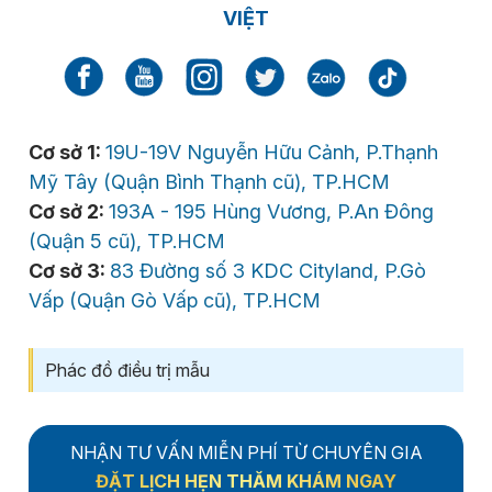
VIỆT
Cơ sở 1:
19U-19V Nguyễn Hữu Cảnh, P.Thạnh
Mỹ Tây (Quận Bình Thạnh cũ), TP.HCM
Cơ sở 2:
193A - 195 Hùng Vương, P.An Đông
(Quận 5 cũ), TP.HCM
Cơ sở 3:
83 Đường số 3 KDC Cityland, P.Gò
Vấp (Quận Gò Vấp cũ), TP.HCM
Phác đồ điều trị mẫu
NHẬN TƯ VẤN MIỄN PHÍ TỪ CHUYÊN GIA
ĐẶT LỊCH HẸN THĂM KHÁM NGAY