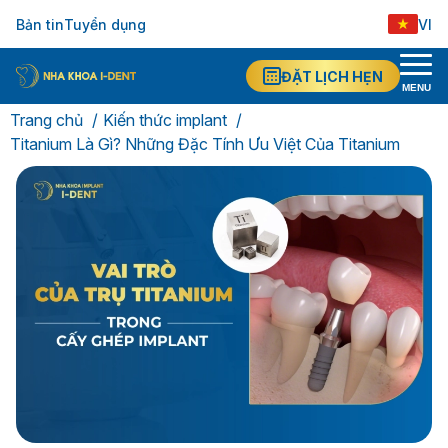
Bản tin
Tuyển dụng
VI
ĐẶT LỊCH HẸN
MENU
Trang chủ
Kiến thức implant
Titanium Là Gì? Những Đặc Tính Ưu Việt Của Titanium