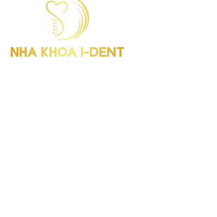
I-Dent Bình Thạnh: 19U-19V Nguyễn Hữu Cảnh, P.Thạnh Mỹ
Tây (Quận Bình Thạnh cũ), TP.HCM
GPHD: Số 00047/HCM-GPHD
Điện thoại : (028) 38406854
I-Dent Quận 5: 193A - 195 Hùng Vương, P.An Đông (Quận 5
cũ), TP.HCM
GPHD: Số 06418/HCM-GPHĐ
Điện thoại : (028) 38336818
I-Dent Gò Vấp: 83 Đường số 3 KDC Cityland, P.Gò Vấp (Quận
Gò Vấp cũ), TP.HCM
GPHD: Số 09563/HCM-GPHĐ
Điện thoại : (028) 22036818
Hotline : 094 1818 616
Tra cứu: Cổng thông tin điện tử Sở Y tế, TP.HCM