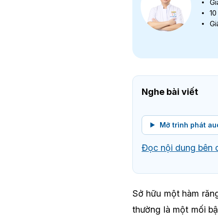
Gi
10
Gi
Nghe bài viết
Mở trình phát au
Đọc nội dung bên 
Sở hữu một hàm răng 
thường là một mối bậ