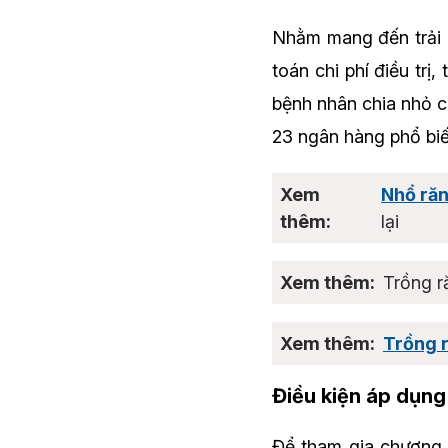
Nhằm mang đến trải n
toán chi phí điều trị
bệnh nhân chia nhỏ ch
23 ngân hàng phổ biến
Nhổ răn
lại
Trồng 
Trồng r
Điều kiện áp dụn
Để tham gia chương t