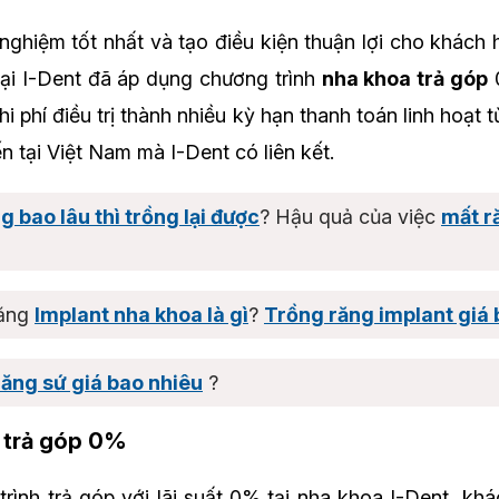
ghiệm tốt nhất và tạo điều kiện thuận lợi cho khách 
, tại I-Dent đã áp dụng chương trình
nha khoa trả góp
0
i phí điều trị thành nhiều kỳ hạn thanh toán linh hoạt 
 tại Việt Nam mà I-Dent có liên kết.
g bao lâu thì trồng lại được
? Hậu quả của việc
mất r
răng
Implant nha khoa là gì
?
Trồng răng implant giá 
ăng sứ giá bao nhiêu
?
g trả góp 0%
rình trả góp với lãi suất 0% tại nha khoa I-Dent, k