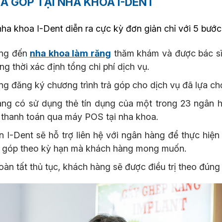
RẢ GÓP TẠI NHA KHOA I-DENT
 nha khoa I-Dent diễn ra cực kỳ đơn giản chỉ với 5 bước
ng đến
nha khoa làm răng
thăm khám và được bác sĩ 
đồng thời xác định tổng chi phí dịch vụ.
g đăng ký chương trình trả góp cho dịch vụ đã lựa ch
g có sử dụng thẻ tín dụng của một trong 23 ngân hàn
 thanh toán qua máy POS tại nha khoa.
 I-Dent sẽ hỗ trợ liên hệ với ngân hàng để thực hiện
rả góp theo kỳ hạn mà khách hàng mong muốn.
àn tất thủ tục, khách hàng sẽ được điều trị theo đúng