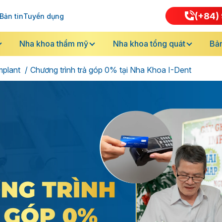
(+84) 
Bản tin
Tuyển dụng
Nha khoa thẩm mỹ
Nha khoa tổng quát
Bản
mplant
Chương trình trả góp 0% tại Nha Khoa I-Dent