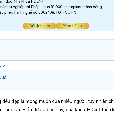
ám đốc Nha khoa I-DENT
 năm tu nghiệp tại Pháp - hơn 10.000 ca Implant thành công
ấy phép hành nghề số 0002468/TG – CCHN
Đặt lịch hẹn
Xem hồ sơ
dio
dưới
đều đẹp là mong muốn của nhiều người, tuy nhiên chi 
n tâm lớn. Hiểu được điều này, nha khoa I-Dent triển 