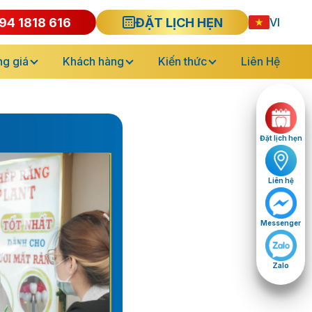
94 1818 616
ĐẶT LỊCH HẸN
VI
g giá
Khách hàng
Kiến thức
Liên Hệ
Đặt lịch hẹn
Liên hệ
Messenger
Zalo