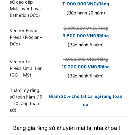
sứ cao cấp
11.900.000 VNĐ/Răng
Multilayer Lava
(Bảo hành 20 năm)
Esthetic (Đức)
8.000.000 VNĐ/Răng
Veneer Emax
6.800.000 VNĐ/Răng
Press (Ivoclar –
Đức)
(Bảo hành 5 năm)
12.000.000 VNĐ/Răng
Veneer Lisi
10.200.000 VNĐ/Răng
Press Ultra Thin
(GC – Mỹ)
(Bảo hành 5 năm)
Thẩm mỹ răng
Giảm 20% cho tất cả loại răng toàn
sứ toàn hàm (16
– 20 răng toàn
sứ
sứ)
Bảng giá răng sứ khuyến mãi tại nha khoa I-