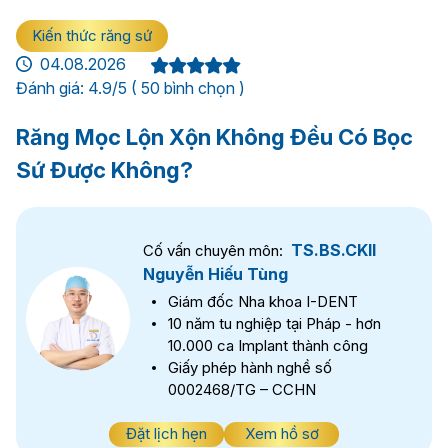
Kiến thức răng sứ
04.08.2026
Đánh giá: 4.9/5 ( 50 bình chọn )
Răng Mọc Lộn Xộn Không Đều Có Bọc
Sứ Được Không?
TS.BS.CKII
Cố vấn chuyên môn:
Nguyễn Hiếu Tùng
Giám đốc Nha khoa I-DENT
10 năm tu nghiệp tại Pháp - hơn
10.000 ca Implant thành công
Giấy phép hành nghề số
0002468/TG – CCHN
Đặt lịch hẹn
Xem hồ sơ