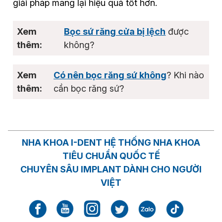
giải pháp mang lại hiệu quả tốt hơn.
Bọc sứ răng cửa bị lệch
được
không?
Có nên bọc răng sứ không
? Khi nào
cần bọc răng sứ?
NHA KHOA I-DENT HỆ THỐNG NHA KHOA
TIÊU CHUẨN QUỐC TẾ
CHUYÊN SÂU IMPLANT DÀNH CHO NGƯỜI
VIỆT