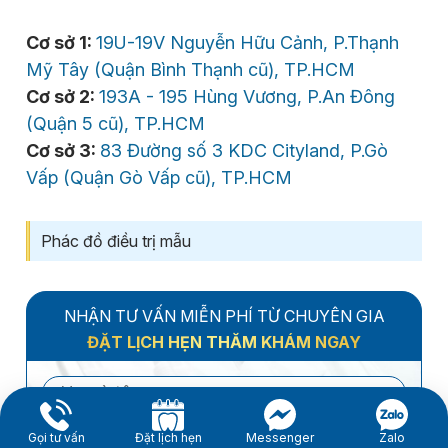
Cơ sở 1:
19U-19V Nguyễn Hữu Cảnh, P.Thạnh
Mỹ Tây (Quận Bình Thạnh cũ), TP.HCM
Cơ sở 2:
193A - 195 Hùng Vương, P.An Đông
(Quận 5 cũ), TP.HCM
Cơ sở 3:
83 Đường số 3 KDC Cityland, P.Gò
Vấp (Quận Gò Vấp cũ), TP.HCM
Phác đồ điều trị mẫu
NHẬN TƯ VẤN MIỄN PHÍ TỪ CHUYÊN GIA
ĐẶT LỊCH HẸN THĂM KHÁM NGAY
Gọi tư vấn
Đặt lịch hẹn
Messenger
Zalo