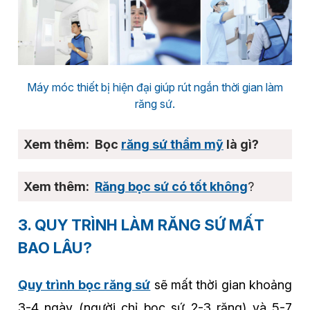
Máy móc thiết bị hiện đại giúp rút ngắn thời gian làm
răng sứ.
Bọc
răng sứ thẩm mỹ
là gì?
Răng bọc sứ có tốt không
?
3. QUY TRÌNH LÀM RĂNG SỨ MẤT
BAO LÂU?
Quy trình bọc răng sứ
sẽ mất thời gian khoảng
3-4 ngày (người chỉ bọc sứ 2-3 răng) và 5-7