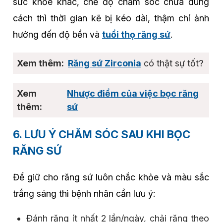
sức khỏe khác, chế độ chăm sóc chưa đúng
cách thì thời gian kẽ bị kéo dài, thậm chí ảnh
hưởng đến độ bền và
tuổi thọ răng sứ
.
Răng sứ Zirconia
có thật sự tốt?
Nhược điểm của việc bọc răng
sứ
6. LƯU Ý CHĂM SÓC SAU KHI BỌC
RĂNG SỨ
Để giữ cho răng sứ luôn chắc khỏe và màu sắc
trắng sáng thì bệnh nhân cần lưu ý:
Đánh răng ít nhất 2 lần/ngày, chải răng theo