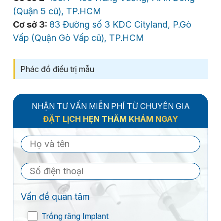
(Quận 5 cũ), TP.HCM
Cơ sở 3:
83 Đường số 3 KDC Cityland, P.Gò
Vấp (Quận Gò Vấp cũ), TP.HCM
Phác đồ điều trị mẫu
NHẬN TƯ VẤN MIỄN PHÍ TỪ CHUYÊN GIA
ĐẶT LỊCH HẸN THĂM KHÁM NGAY
Vấn đề quan tâm
Trồng răng Implant