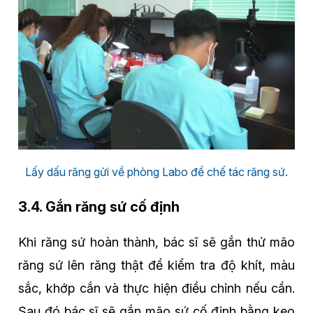
Lấy dấu răng gửi về phòng Labo để chế tác răng sứ.
3.4. Gắn răng sứ cố định
Khi răng sứ hoàn thành, bác sĩ sẽ gắn thử mão
răng sứ lên răng thật để kiểm tra độ khít, màu
sắc, khớp cắn và thực hiện điều chỉnh nếu cần.
Sau đó bác sĩ sẽ gắn mão sứ cố định bằng keo