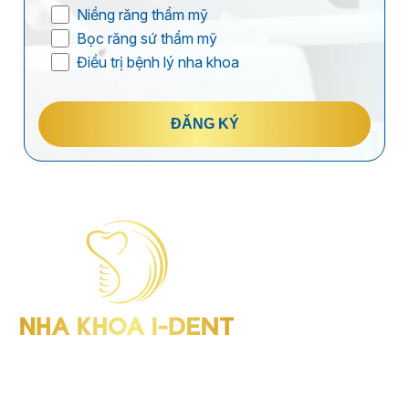
Niềng răng thẩm mỹ
Bọc răng sứ thẩm mỹ
Điều trị bệnh lý nha khoa
ĐĂNG KÝ
I-Dent Bình Thạnh: 19U-19V Nguyễn Hữu Cảnh, P.Thạnh Mỹ
Tây (Quận Bình Thạnh cũ), TP.HCM