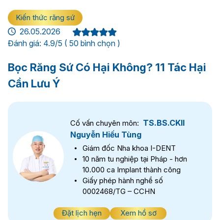
Kiến thức răng sứ
26.05.2026
Đánh giá: 4.9/5 ( 50 bình chọn )
Bọc Răng Sứ Có Hại Không? 11 Tác Hại
Cần Lưu Ý
TS.BS.CKII
Cố vấn chuyên môn:
Nguyễn Hiếu Tùng
Giám đốc Nha khoa I-DENT
10 năm tu nghiệp tại Pháp - hơn
10.000 ca Implant thành công
Giấy phép hành nghề số
0002468/TG – CCHN
Đặt lịch hẹn
Xem hồ sơ