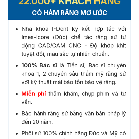
22.000+ KHÁCH HÀNG
CÓ HÀM RĂNG MƠ ƯỚC
Nha khoa I-Dent ký kết hợp tác với
Imes-Icore (Đức) chế tác răng sứ tự
động CAD/CAM CNC - Độ khớp khít
tuyệt đối, màu sắc tự nhiên chuẩn.
100% Bác sĩ
là Tiến sĩ, Bác sĩ chuyên
khoa 1, 2 chuyên sâu thẩm mỹ răng sứ
với kỹ thuật mài bảo tồn bảo vệ răng.
Miễn phí
thăm khám, chụp phim và tư
vấn.
Bảo hành răng sứ bằng văn bản pháp lý
đến 20 năm.
Phôi sứ 100% chính hãng Đức và Mỹ có