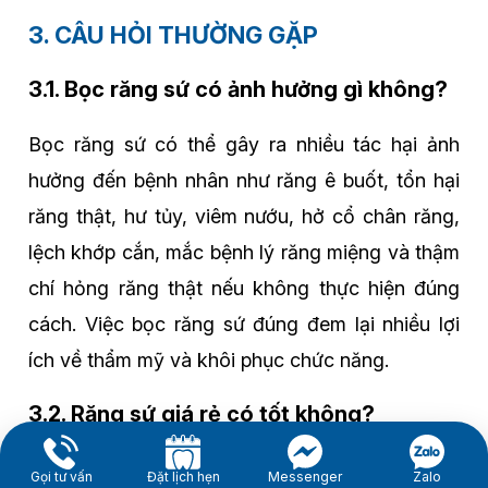
3. CÂU HỎI THƯỜNG GẶP
3.1. Bọc răng sứ có ảnh hưởng gì không?
Bọc răng sứ có thể gây ra nhiều tác hại ảnh
hưởng đến bệnh nhân như răng ê buốt, tổn hại
răng thật, hư tủy, viêm nướu, hở cổ chân răng,
lệch khớp cắn, mắc bệnh lý răng miệng và thậm
chí hỏng răng thật nếu không thực hiện đúng
cách. Việc bọc răng sứ đúng đem lại nhiều lợi
ích về thẩm mỹ và khôi phục chức năng.
3.2. Răng sứ giá rẻ có tốt không?
Răng sứ giá rẻ không tốt và gây ra nhiều rủi ro
Gọi tư vấn
Đặt lịch hẹn
Messenger
Zalo