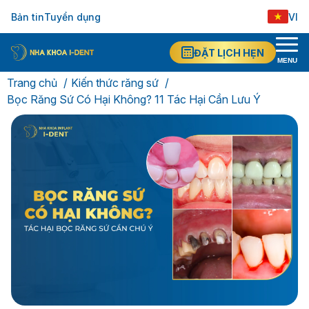
Bản tin
Tuyển dụng
VI
ĐẶT LỊCH HẸN
MENU
Trang chủ
Kiến thức răng sứ
Bọc Răng Sứ Có Hại Không? 11 Tác Hại Cần Lưu Ý