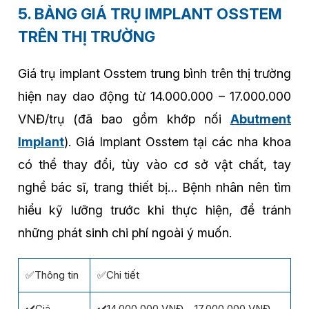
5. BẢNG GIÁ TRỤ IMPLANT OSSTEM
TRÊN THỊ TRƯỜNG
Giá trụ implant Osstem trung bình trên thị trường
hiện nay dao động từ 14.000.000 – 17.000.000
VNĐ/trụ (đã bao gồm khớp nối
Abutment
Implant
). Giá Implant Osstem tại các nha khoa
có thể thay đổi, tùy vào cơ sở vật chất, tay
nghề bác sĩ, trang thiết bị… Bệnh nhân nên tìm
hiểu kỹ lưỡng trước khi thực hiện, để tránh
những phát sinh chi phí ngoài ý muốn.
✅Thông tin
✅Chi tiết
✔️Giá
✔️14.000.000 VNĐ – 17.000.000 VNĐ