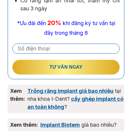
Có răng tạm ăn nhai tốt, thẩm mỹ chỉ
sau 3 ngày
20%
*Ưu đãi đến
khi đăng ký tư vấn tại
đây trong tháng 8
TƯ VẤN NGAY
Trồng răng implant giá bao nhiêu
tại
nha khoa I-Dent?
cấy ghép implant có
an toàn không
?
Implant Biotem
giá bao nhiêu?