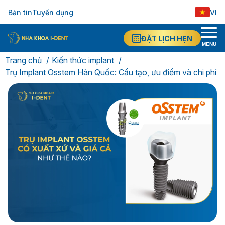
Bản tin
Tuyển dụng
VI
ĐẶT LỊCH HẸN
MENU
Trang chủ
Kiến thức implant
Trụ Implant Osstem Hàn Quốc: Cấu tạo, ưu điểm và chi phí