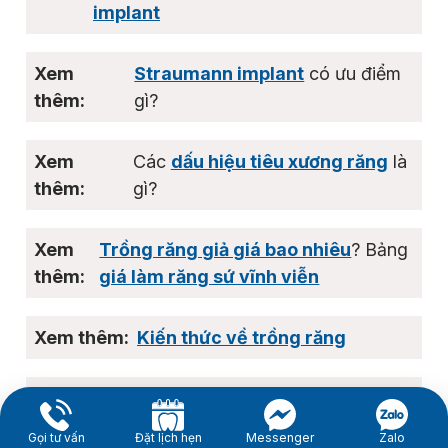
implant
Straumann implant
có ưu điểm
gì?
Các
dấu hiệu tiêu xương răng
là
gì?
Trồng răng giả giá bao nhiêu
? Bảng
giá làm răng sứ vĩnh viễn
Kiến thức về trồng răng
Kiến thức về trồng răng
Gọi tư vấn
Đặt lịch hẹn
Messenger
Zalo