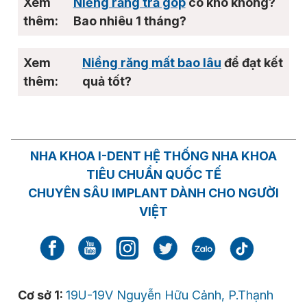
Niềng răng trả góp
có khó không?
Bao nhiêu 1 tháng?
Niềng răng mất bao lâu
để đạt kết
quả tốt?
NHA KHOA I-DENT HỆ THỐNG NHA KHOA
TIÊU CHUẨN QUỐC TẾ
CHUYÊN SÂU IMPLANT DÀNH CHO NGƯỜI
VIỆT
Cơ sở 1:
19U-19V Nguyễn Hữu Cảnh, P.Thạnh