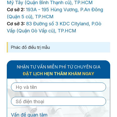
Mỹ Tây (Quận Bình Thạnh cũ), TP.HCM
Cơ sở 2:
193A - 195 Hùng Vương, P.An Đông
(Quận 5 cũ), TP.HCM
Cơ sở 3:
83 Đường số 3 KDC Cityland, P.Gò
Vấp (Quận Gò Vấp cũ), TP.HCM
Phác đồ điều trị mẫu
NHẬN TƯ VẤN MIỄN PHÍ TỪ CHUYÊN GIA
ĐẶT LỊCH HẸN THĂM KHÁM NGAY
Vấn đề quan tâm