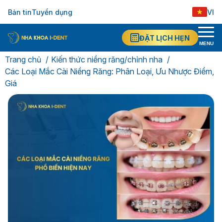
Bản tin
Tuyển dụng
VI
ĐẶT LỊCH HẸN
MENU
Trang chủ
Kiến thức niềng răng/chỉnh nha
Các Loại Mắc Cài Niềng Răng: Phân Loại, Ưu Nhược Điểm,
Giá