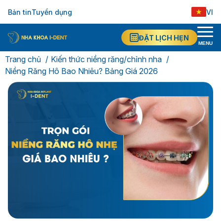
Bản tin
Tuyển dụng
VI
ĐẶT LỊCH HẸN
MENU
Trang chủ
Kiến thức niềng răng/chỉnh nha
Niềng Răng Hô Bao Nhiêu? Bảng Giá 2026