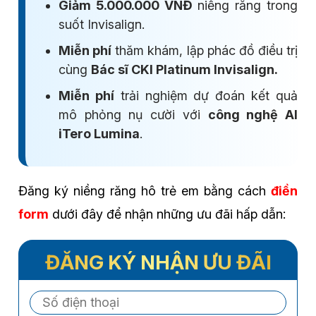
Giảm 5.000.000 VNĐ
niềng răng trong
suốt Invisalign.
Miễn phí
thăm khám, lập phác đồ điều trị
cùng
Bác sĩ CKI Platinum Invisalign.
Miễn phí
trải nghiệm dự đoán kết quả
mô phỏng nụ cười với
công nghệ AI
iTero Lumina
.
Đăng ký niềng răng hô trẻ em bằng cách
điền
form
dưới đây để nhận những ưu đãi hấp dẫn:
ĐĂNG KÝ NHẬN ƯU ĐÃI