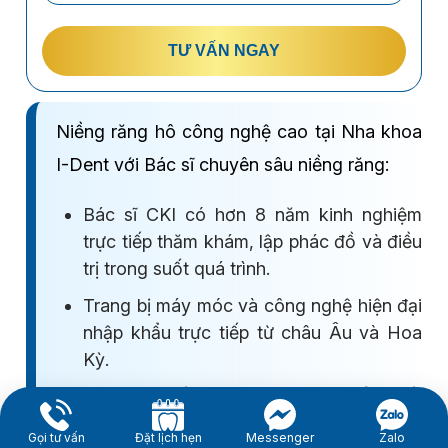
TƯ VẤN NGAY
Niềng răng hô công nghệ cao tại Nha khoa
I-Dent với Bác sĩ chuyên sâu niềng răng:
Bác sĩ CKI có hơn 8 năm kinh nghiệm
trực tiếp thăm khám, lập phác đồ và điều
trị trong suốt quá trình.
Trang bị máy móc và công nghệ hiện đại
nhập khẩu trực tiếp từ châu Âu và Hoa
Kỳ.
Quy trình niềng răng đạt tiêu chuẩn chất
lượng ISO 9001:2015 của Vương quốc
Gọi tư vấn
Đặt lịch hẹn
Messenger
Zalo