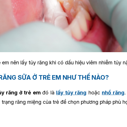
 em nên lấy tủy răng khi có dấu hiệu viêm nhiễm tủy 
Y RĂNG SỮA Ở TRẺ EM NHƯ THẾ NÀO?
tủy răng ở trẻ em
đó là
lấy tủy răng
hoặc
nhổ răng
.
nh trạng răng miệng của trẻ để chọn phương pháp phù h