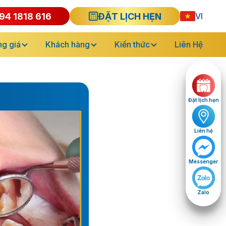
94 1818 616
ĐẶT LỊCH HẸN
VI
g giá
Khách hàng
Kiến thức
Liên Hệ
Đặt lịch hẹn
Liên hệ
Messenger
Zalo