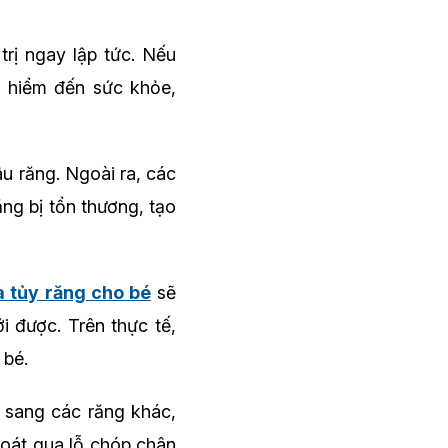
trị ngay lập tức. Nếu
y hiểm đến sức khỏe,
u răng. Ngoài ra, các
ng bị tổn thương, tạo
 tủy răng cho bé
sẽ
 được. Trên thực tế,
 bé.
an sang các răng khác,
hoát qua lỗ chóp chân