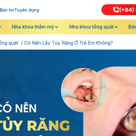
(+84) 
Bản tin
Tuyển dụng
Nha khoa thẩm mỹ
Nha khoa tổng quát
Bản
ổng quát
Có Nên Lấy Tủy Răng Ở Trẻ Em Không?