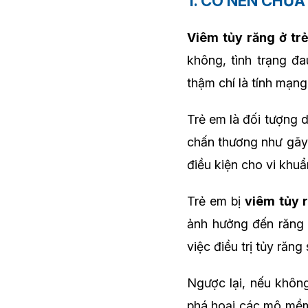
1. CÓ NÊN CHỮ
Viêm tủy răng ở tr
không, tình trạng đ
thậm chí là tính mạng
Trẻ em là đối tượng 
chấn thương như gãy 
điều kiện cho vi khuẩ
Trẻ em bị
viêm tủy 
ảnh hưởng đến răng 
việc điều trị tủy răn
Ngược lại, nếu không 
phá hoại các mô mềm 