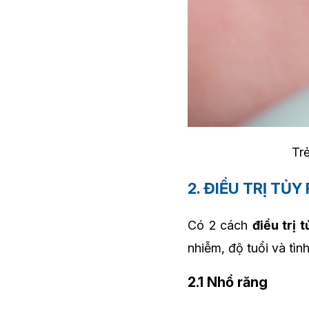
Trẻ
2. ĐIỀU TRỊ TỦ
Có 2 cách
điều trị 
nhiễm, độ tuổi và tì
2.1 Nhổ răng