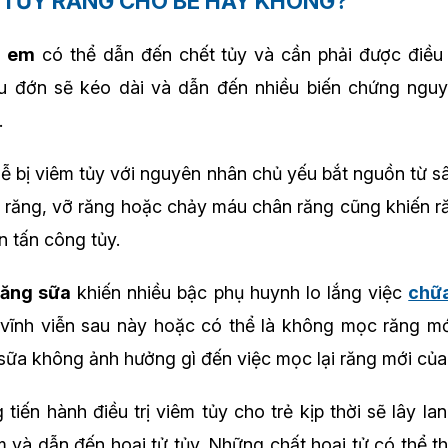
A TỦY RĂNG CHO BÉ HAY KHÔNG?
ẻ em
có thể dẫn đến chết tủy và cần phải được điều 
au đớn sẽ kéo dài và dẫn đến nhiều biến chứng ngu
.
dễ bị viêm tủy với nguyên nhân chủ yếu bắt nguồn từ sâ
răng, vỡ răng hoặc chảy máu chân răng cũng khiến ră
n tấn công tủy.
răng sữa
khiến nhiều bậc phụ huynh lo lắng việc
chữa
vĩnh viễn sau này hoặc có thể là không mọc răng mới
g sữa không ảnh hưởng gì đến việc mọc lại răng mới của
tiến hành điều trị viêm tủy cho trẻ kịp thời sẽ lây l
và dẫn đến hoại tử tủy. Những chất hoại tử có thể t