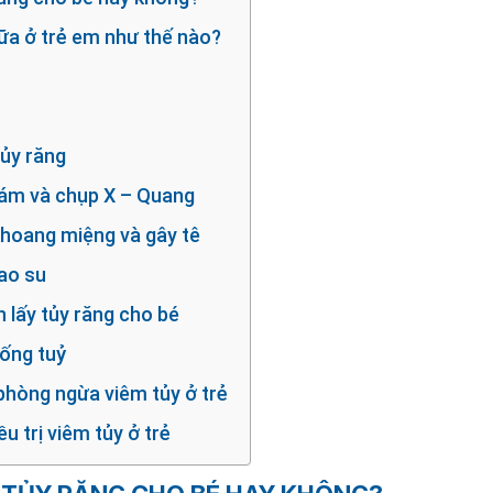
 sữa ở trẻ em như thế nào?
tủy răng
ám và chụp X – Quang
khoang miệng và gây tê
ao su
h lấy tủy răng cho bé
 ống tuỷ
 phòng ngừa viêm tủy ở trẻ
ều trị viêm tủy ở trẻ