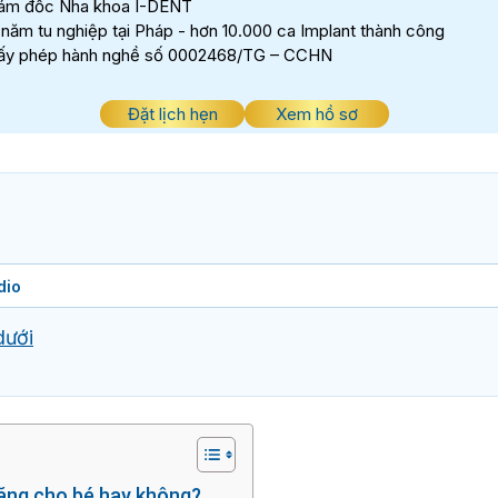
ám đốc Nha khoa I-DENT
 năm tu nghiệp tại Pháp - hơn 10.000 ca Implant thành công
ấy phép hành nghề số 0002468/TG – CCHN
Đặt lịch hẹn
Xem hồ sơ
dio
dưới
răng cho bé hay không?