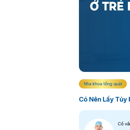
Nha khoa tổng quát
Có Nên Lấy Tủy
Cố vấ