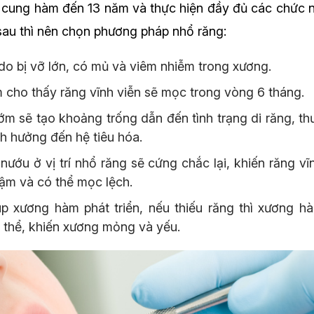
n cung hàm đến 13 năm và thực hiện đầy đủ các chức n
sau thì nên chọn phương pháp nhổ răng:
o bị vỡ lớn, có mủ và viêm nhiễm trong xương.
 cho thấy răng vĩnh viễn sẽ mọc trong vòng 6 tháng.
ớm sẽ tạo khoảng trống dẫn đến tình trạng di răng, th
nh hưởng đến hệ tiêu hóa.
ướu ở vị trí nhổ răng sẽ cứng chắc lại, khiến răng vĩn
ậm và có thể mọc lệch.
p xương hàm phát triển, nếu thiếu răng thì xương 
ơ thể, khiến xương mỏng và yếu.