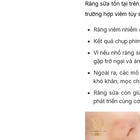
Răng sữa tồn tại trê
trường hợp viêm tủy 
Răng viêm nhiễm d
Kết quả chụp phim
Vì nếu nhổ răng s
gặp trở ngại và ả
Ngoài ra, các mô n
khó khăn, mọc ch
Răng sữa còn giú
phát triển cùng c