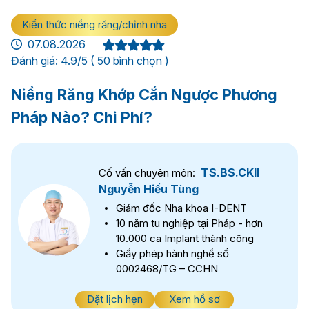
Kiến thức niềng răng/chỉnh nha
07.08.2026
Đánh giá: 4.9/5 ( 50 bình chọn )
Niềng Răng Khớp Cắn Ngược Phương
Pháp Nào? Chi Phí?
TS.BS.CKII
Cố vấn chuyên môn:
Nguyễn Hiếu Tùng
Giám đốc Nha khoa I-DENT
10 năm tu nghiệp tại Pháp - hơn
10.000 ca Implant thành công
Giấy phép hành nghề số
0002468/TG – CCHN
Đặt lịch hẹn
Xem hồ sơ