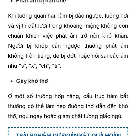
Phát âm bị hạn chế
Khi tương quan hai hàm bị đảo ngược, luồng hơi
và vị trí đặt lưỡi trong khoang miệng không còn
chuẩn khiến việc phát âm trở nên khó khăn.
Người bị khớp cắn ngược thường phát âm
không tròn tiếng, dễ bị đớt hoặc nói sai các âm
như “s”, “x”, “ch”, “tr”.
Gây khó thở
Ở một số trường hợp nặng, cấu trúc hàm bất
thường có thể làm hẹp đường thở dẫn đến khó
thở, ngủ ngáy hoặc giảm chất lượng giấc ngủ.
TRẢI NGHIỆM DỰ ĐOÁN KẾT QUẢ HOÀN