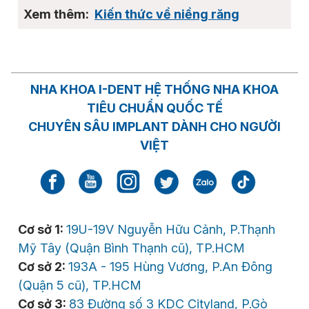
Kiến thức về niềng răng
NHA KHOA I-DENT HỆ THỐNG NHA KHOA
TIÊU CHUẨN QUỐC TẾ
CHUYÊN SÂU IMPLANT DÀNH CHO NGƯỜI
VIỆT
Cơ sở 1:
19U-19V Nguyễn Hữu Cảnh, P.Thạnh
Mỹ Tây (Quận Bình Thạnh cũ), TP.HCM
Cơ sở 2:
193A - 195 Hùng Vương, P.An Đông
(Quận 5 cũ), TP.HCM
Cơ sở 3:
83 Đường số 3 KDC Cityland, P.Gò