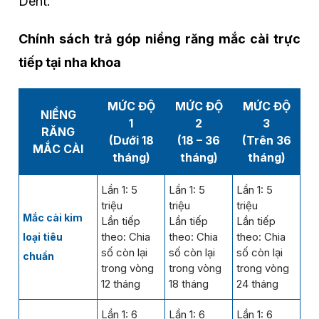
Dent:
Chính sách trả góp niềng răng mắc cài trực
tiếp tại nha khoa
MỨC ĐỘ
MỨC ĐỘ
MỨC ĐỘ
NIỀNG
1
2
3
RĂNG
(Dưới 18
(18 – 36
(Trên 36
MẮC CÀI
tháng)
tháng)
tháng)
Lần 1: 5
Lần 1: 5
Lần 1: 5
triệu
triệu
triệu
Mắc cài kim
Lần tiếp
Lần tiếp
Lần tiếp
theo: Chia
theo: Chia
theo: Chia
loại tiêu
số còn lại
số còn lại
số còn lại
chuẩn
trong vòng
trong vòng
trong vòng
12 tháng
18 tháng
24 tháng
Lần 1: 6
Lần 1: 6
Lần 1: 6