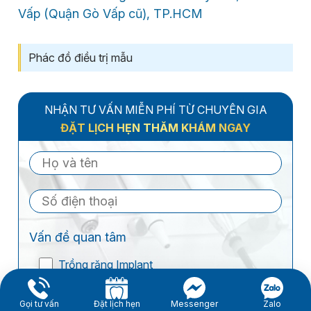
Vấp (Quận Gò Vấp cũ), TP.HCM
Phác đồ điều trị mẫu
NHẬN TƯ VẤN MIỄN PHÍ TỪ CHUYÊN GIA
ĐẶT LỊCH HẸN THĂM KHÁM NGAY
Vấn đề quan tâm
Trồng răng Implant
Niềng răng thẩm mỹ
Bọc răng sứ thẩm mỹ
Gọi tư vấn
Đặt lịch hẹn
Messenger
Zalo