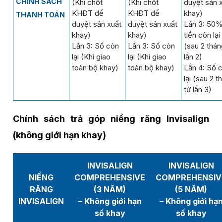
CHÍNH SÁCH
(Khi chốt
(Khi chốt
duyệt sản 
KHĐT để
KHĐT để
khay)
THANH TOÁN
duyệt sản xuất
duyệt sản xuất
Lần 3: 50%
khay)
khay)
tiền còn lại
Lần 3: Số còn
Lần 3: Số còn
(sau 2 thán
lại (Khi giao
lại (Khi giao
lần 2)
toàn bộ khay)
toàn bộ khay)
Lần 4: Số 
lại (sau 2 t
từ lần 3)
Chính sách trả góp niềng răng Invisalign
(không giới hạn khay)
INVISALIGN
INVISALIGN
NIỀNG
COMPREHENSIVE
COMPREHENSIV
RĂNG
(3 NĂM)
(5 NĂM)
INVISALIGN
– Không giới hạn
– Không giới hạ
số khay
số khay