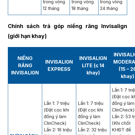
trong vòng
trong vòng
trong vòng
12 tháng
18 tháng
24 tháng
Chính sách trả góp niềng răng Invisalign
(giới hạn khay)
INVISAL
NIỀNG
INVISALIGN
INVISALIGN
MODERA
RĂNG
LITE
(≤ 14
EXPRESS
(15 – 2
INVISALIGN
khay)
khay)
Lần 1: 7 tri
(Đặt cọc kh
Lần 1: 7 triệu
Lần 1: 7 triệu
đồng ý làm
(Đặt cọc khi
(Đặt cọc khi
ClinCheck)
đồng ý làm
đồng ý làm
Lần 2: 53 t
ClinCheck)
ClinCheck)
(Khi chốt
Lần 2: 16 triệu
Lần 2: 32 triệu
KHĐT để