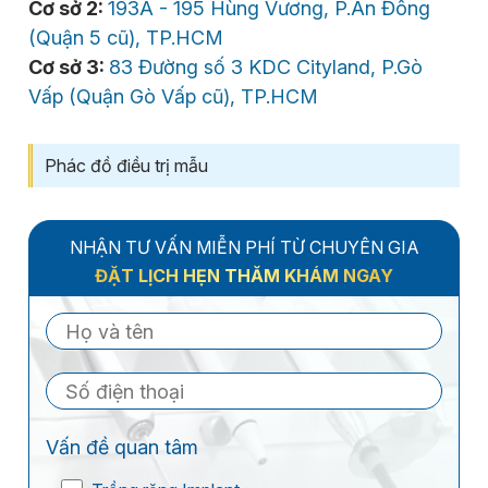
Cơ sở 2:
193A - 195 Hùng Vương, P.An Đông
(Quận 5 cũ), TP.HCM
Cơ sở 3:
83 Đường số 3 KDC Cityland, P.Gò
Vấp (Quận Gò Vấp cũ), TP.HCM
Phác đồ điều trị mẫu
NHẬN TƯ VẤN MIỄN PHÍ TỪ CHUYÊN GIA
ĐẶT LỊCH HẸN THĂM KHÁM NGAY
Vấn đề quan tâm