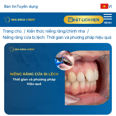
Bản tin
Tuyển dụng
VI
ĐẶT LỊCH HẸN
MENU
Trang chủ
Kiến thức niềng răng/chỉnh nha
Niềng răng cửa bị lệch: Thời gian và phương pháp hiệu quả