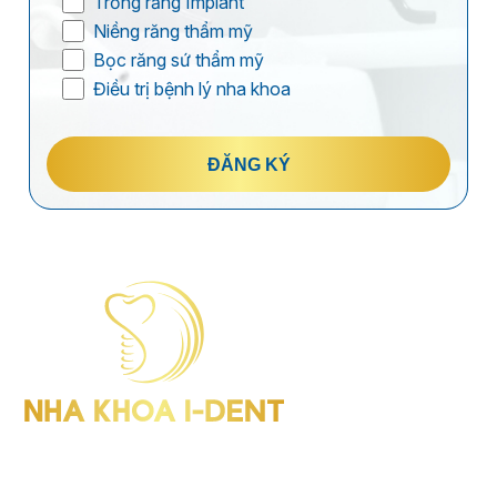
Trồng răng Implant
Niềng răng thẩm mỹ
Bọc răng sứ thẩm mỹ
Điều trị bệnh lý nha khoa
ĐĂNG KÝ
I-Dent Bình Thạnh: 19U-19V Nguyễn Hữu Cảnh, P.Thạnh Mỹ
Tây (Quận Bình Thạnh cũ), TP.HCM