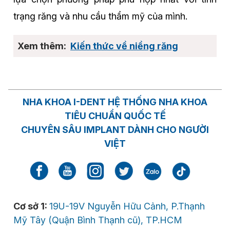
trạng răng và nhu cầu thẩm mỹ của mình.
Kiến thức về niềng răng
NHA KHOA I-DENT HỆ THỐNG NHA KHOA
TIÊU CHUẨN QUỐC TẾ
CHUYÊN SÂU IMPLANT DÀNH CHO NGƯỜI
VIỆT
Cơ sở 1:
19U-19V Nguyễn Hữu Cảnh, P.Thạnh
Mỹ Tây (Quận Bình Thạnh cũ), TP.HCM