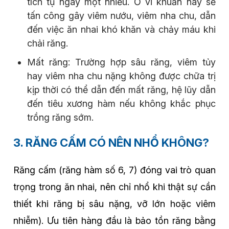
tích tụ ngày một nhiều. Ổ vi khuẩn này sẽ
tấn công gây viêm nướu, viêm nha chu, dẫn
đến việc ăn nhai khó khăn và chảy máu khi
chải răng.
Mất răng: Trường hợp sâu răng, viêm tủy
hay viêm nha chu nặng không được chữa trị
kịp thời có thể dẫn đến mất răng, hệ lũy dẫn
đến tiêu xương hàm nếu không khắc phục
trồng răng sớm.
3. RĂNG CẤM CÓ NÊN NHỔ KHÔNG?
Răng cấm (răng hàm số 6, 7) đóng vai trò quan
trọng trong ăn nhai, nên chỉ nhổ khi thật sự cần
thiết khi răng bị sâu nặng, vỡ lớn hoặc viêm
nhiễm). Ưu tiên hàng đầu là bảo tồn răng bằng