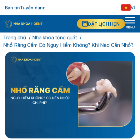
Bản tin
Tuyển dụng
VI
ĐẶT LỊCH HẸN
MENU
Trang chủ
Nha khoa tổng quát
Nhổ Răng Cấm Có Nguy Hiểm Không? Khi Nào Cần Nhổ?