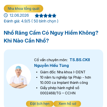
Nha khoa tổng quát
12.06.2026
Đánh giá: 4.9/5 ( 50 bình chọn )
Nhổ Răng Cấm Có Nguy Hiểm Không?
Khi Nào Cần Nhổ?
TS.BS.CKII
Cố vấn chuyên môn:
Nguyễn Hiếu Tùng
Giám đốc Nha khoa I-DENT
10 năm tu nghiệp tại Pháp - hơn
10.000 ca Implant thành công
Giấy phép hành nghề số
0002468/TG – CCHN
Đặt lịch hẹn
Xem hồ sơ