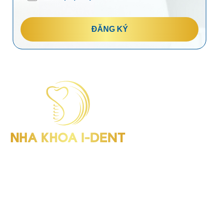
ĐĂNG KÝ
I-Dent Bình Thạnh: 19U-19V Nguyễn Hữu Cảnh, P.Thạnh Mỹ
Tây (Quận Bình Thạnh cũ), TP.HCM
GPHD: Số 00047/HCM-GPHD
Điện thoại : (028) 38406854
I-Dent Quận 5: 193A - 195 Hùng Vương, P.An Đông (Quận 5
cũ), TP.HCM