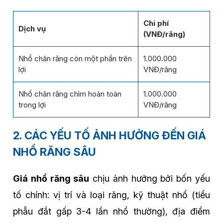
Chi phí
Dịch vụ
(VNĐ/răng)
Nhổ chân răng còn một phần trên
1.000.000
lợi
VNĐ/răng
Nhổ chân răng chìm hoàn toàn
1.000.000
trong lợi
VNĐ/răng
2. CÁC YẾU TỐ ẢNH HƯỞNG ĐẾN GIÁ
NHỔ RĂNG SÂU
Giá nhổ răng sâu
chịu ảnh hưởng bởi bốn yếu
tố chính: vị trí và loại răng, kỹ thuật nhổ (tiểu
phẫu đắt gấp 3-4 lần nhổ thường), địa điểm