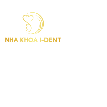
I-Dent Bình Thạnh: 19U-19V Nguyễn Hữu Cảnh, P.Thạnh Mỹ
Tây (Quận Bình Thạnh cũ), TP.HCM
GPHD: Số 00047/HCM-GPHD
Điện thoại : (028) 38406854
I-Dent Quận 5: 193A - 195 Hùng Vương, P.An Đông (Quận 5
cũ), TP.HCM
GPHD: Số 06418/HCM-GPHĐ
Điện thoại : (028) 38336818
I-Dent Gò Vấp: 83 Đường số 3 KDC Cityland, P.Gò Vấp (Quận
Gò Vấp cũ), TP.HCM
GPHD: Số 09563/HCM-GPHĐ