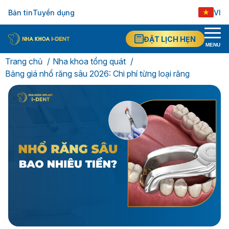
Bản tin
Tuyển dụng
VI
ĐẶT LỊCH HẸN
MENU
Trang chủ
Nha khoa tổng quát
Bảng giá nhổ răng sâu 2026: Chi phí từng loại răng