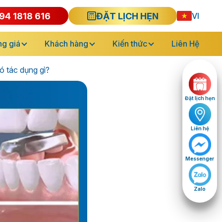
94 1818 616
ĐẶT LỊCH HẸN
VI
g giá
Khách hàng
Kiến thức
Liên Hệ
ó tác dụng gì?
Đặt lịch hẹn
Liên hệ
Messenger
Zalo