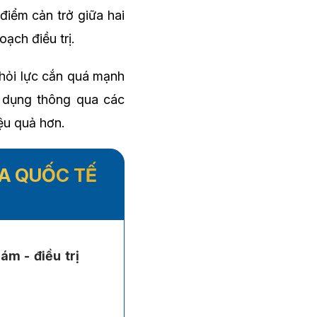
điểm cản trở giữa hai
ạch điều trị.
khỏi lực cắn quá mạnh
g dụng thông qua các
ệu quả hơn.
HA QUỐC TẾ
ám - điều trị