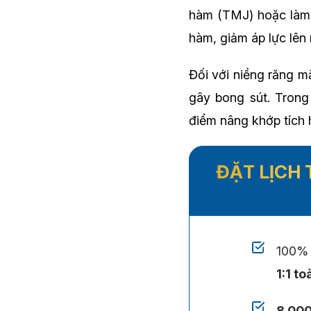
hàm (TMJ) hoặc làm b
hàm, giảm áp lực lên 
Đối với niềng răng m
gây bong sút. Trong
điểm nâng khớp tích 
ĐẶT LỊCH 
100% 
1:1 t
8.000