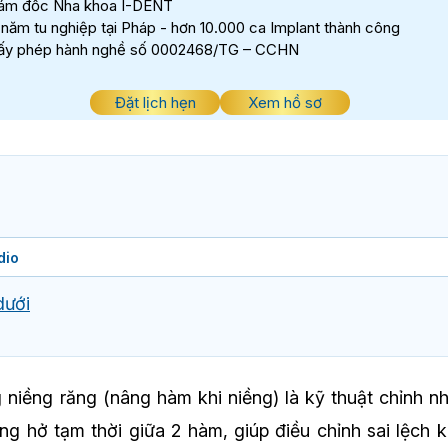
ám đốc Nha khoa I-DENT
 năm tu nghiệp tại Pháp - hơn 10.000 ca Implant thành công
ấy phép hành nghề số 0002468/TG – CCHN
Đặt lịch hẹn
Xem hồ sơ
dio
dưới
niềng răng (nâng hàm khi niềng) là kỹ thuật chỉnh nha
ng hở tạm thời giữa 2 hàm, giúp điều chỉnh sai lệch