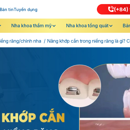
(+84) 
Bản tin
Tuyển dụng
Nha khoa thẩm mỹ
Nha khoa tổng quát
Bản
iềng răng/chỉnh nha
Nâng khớp cắn trong niềng răng là gì? C