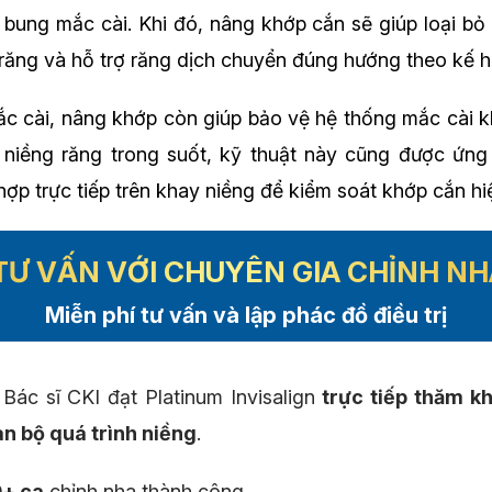
ung mắc cài. Khi đó, nâng khớp cắn sẽ giúp loại bỏ 
răng và hỗ trợ răng dịch chuyển đúng hướng theo kế ho
ắc cài, nâng khớp còn giúp bảo vệ hệ thống mắc cài 
 niềng răng trong suốt, kỹ thuật này cũng được ứn
hợp trực tiếp trên khay niềng để kiểm soát khớp cắn hi
TƯ VẤN VỚI CHUYÊN GIA CHỈNH N
Miễn phí tư vấn và lập phác đồ điều trị
Bác sĩ CKI đạt Platinum Invisalign
trực tiếp thăm kh
oàn bộ quá trình niềng
.
+ ca
chỉnh nha thành công.