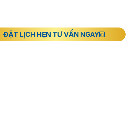
ĐẶT LỊCH HẸN TƯ VẤN NGAY
ận Bình
THÔNG TIN CẦN BIẾT
Giới thiệu về Nha khoa I-Dent
Đội ngũ Tiến sĩ - Bác sĩ
Cơ sở vật chất tại I-Dent
.HCM
Cam kết chất lượng
Liên hệ
Tổng hợp bài viết về Implant
 cũ),
Tổng hợp bài viết về Răng sứ
Tổng hợp bài viết về Niềng răng