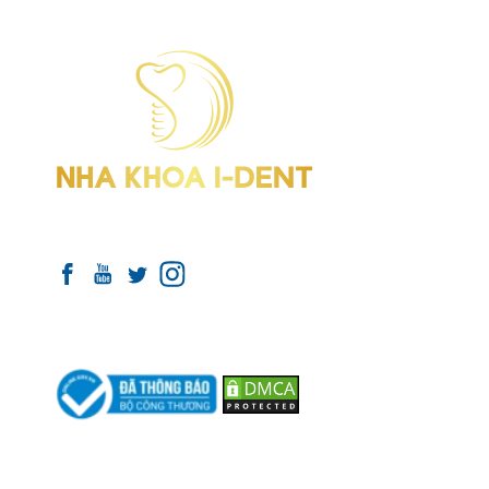
HỆ THỐNG NH
TIÊU CHUẨN Q
I-Dent 
KẾT NỐI VỚI I-DENT
Thạnh 
GPHD:
ĐỐI TÁC THANH TOÁN
Điện th
I-Dent 
GPHD:
Điện th
I-Dent 
TP.HC
GPHD: