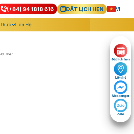
(+84) 94 1818 616
ĐẶT LỊCH HẸN
VI
 thức
Liên Hệ
Đặt lịch hẹn
Liên hệ
Messenger
Zalo