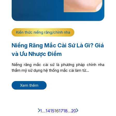
Kiến thức niềng răng/chỉnh nha
Niềng Răng Mắc Cài Sứ Là Gì? Giá
và Ưu Nhược Điểm
Niềng răng mắc cài sứ là phương pháp chỉnh nha
thẩm mỹ sử dụng hệ thống mắc cài làm từ...
Xem thêm
1
…
14
15
16
17
18
…
20