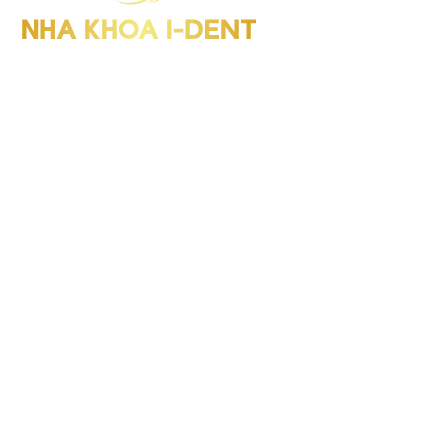
I-Dent Bình Thạnh: 19U-19V Nguyễn Hữu Cảnh, P.Thạnh Mỹ
Tây (Quận Bình Thạnh cũ), TP.HCM
GPHD: Số 00047/HCM-GPHD
Điện thoại : (028) 38406854
I-Dent Quận 5: 193A - 195 Hùng Vương, P.An Đông (Quận 5
cũ), TP.HCM
GPHD: Số 06418/HCM-GPHĐ
Điện thoại : (028) 38336818
I-Dent Gò Vấp: 83 Đường số 3 KDC Cityland, P.Gò Vấp (Quận
Gò Vấp cũ), TP.HCM
GPHD: Số 09563/HCM-GPHĐ
Điện thoại : (028) 22036818
Hotline : 094 1818 616
Tra cứu: Cổng thông tin điện tử Sở Y tế, TP.HCM
Giờ làm việc:
Thứ 2 - Thứ 7:
8h00 - 20h00
Chủ Nhật:
Nghỉ