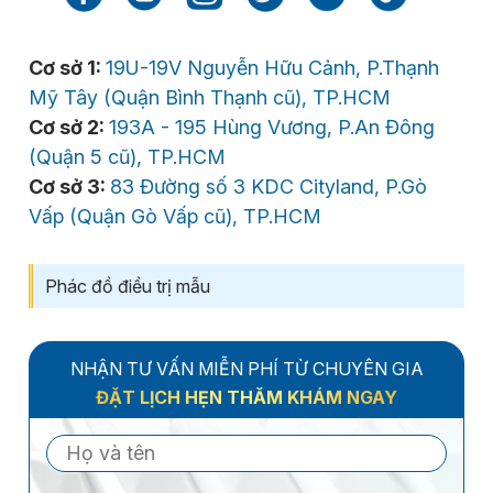
Cơ sở 1:
19U-19V Nguyễn Hữu Cảnh, P.Thạnh
Mỹ Tây (Quận Bình Thạnh cũ), TP.HCM
Cơ sở 2:
193A - 195 Hùng Vương, P.An Đông
(Quận 5 cũ), TP.HCM
Cơ sở 3:
83 Đường số 3 KDC Cityland, P.Gò
Vấp (Quận Gò Vấp cũ), TP.HCM
Phác đồ điều trị mẫu
NHẬN TƯ VẤN MIỄN PHÍ TỪ CHUYÊN GIA
ĐẶT LỊCH HẸN THĂM KHÁM NGAY