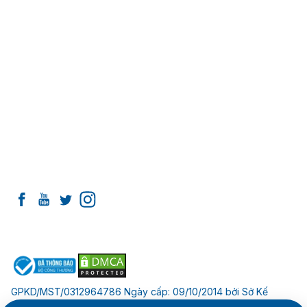
THÔNG TIN CẦN BIẾT
Giới thiệu về Nha khoa I-Dent
Đội ngũ Tiến sĩ - Bác sĩ
Cơ sở vật chất tại I-Dent
Cam kết chất lượng
Liên hệ
Tổng hợp bài viết về Implant
Tổng hợp bài viết về Răng sứ
Tổng hợp bài viết về Niềng răng
KẾT NỐI VỚI I-DENT
ĐỐI TÁC THANH TOÁN
GPKD/MST/0312964786 Ngày cấp: 09/10/2014 bởi Sở Kế
hoạch và Đầu tư Tp.Hồ Chí Minh