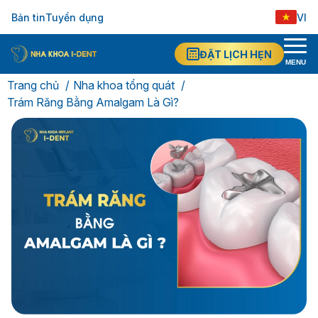
Bản tin
Tuyển dụng
VI
ĐẶT LỊCH HẸN
MENU
Trang chủ
Nha khoa tổng quát
Trám Răng Bằng Amalgam Là Gì?