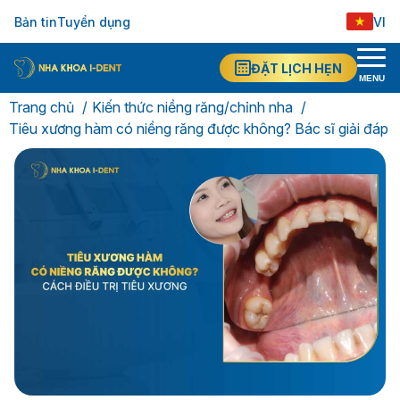
Bản tin
Tuyển dụng
VI
ĐẶT LỊCH HẸN
MENU
Trang chủ
Kiến thức niềng răng/chỉnh nha
Tiêu xương hàm có niềng răng được không? Bác sĩ giải đáp