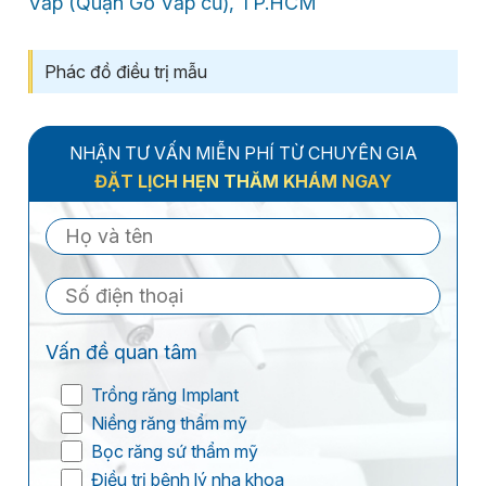
Vấp (Quận Gò Vấp cũ), TP.HCM
Phác đồ điều trị mẫu
NHẬN TƯ VẤN MIỄN PHÍ TỪ CHUYÊN GIA
ĐẶT LỊCH HẸN THĂM KHÁM NGAY
Vấn đề quan tâm
Trồng răng Implant
Niềng răng thẩm mỹ
Bọc răng sứ thẩm mỹ
Điều trị bệnh lý nha khoa