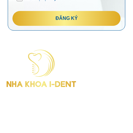
ĐĂNG KÝ
I-Dent Bình Thạnh: 19U-19V Nguyễn Hữu Cảnh, P.Thạnh Mỹ
Tây (Quận Bình Thạnh cũ), TP.HCM
GPHD: Số 00047/HCM-GPHD
Điện thoại : (028) 38406854
I-Dent Quận 5: 193A - 195 Hùng Vương, P.An Đông (Quận 5
cũ), TP.HCM