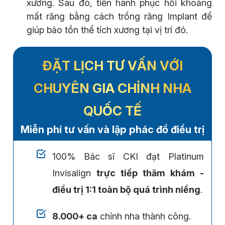
xương. Sau đó, tiến hành phục hồi khoảng
mất răng bằng cách trồng răng Implant để
giúp bảo tồn thể tích xương tại vị trí đó.
ĐẶT LỊCH TƯ VẤN VỚI
CHUYÊN GIA CHỈNH NHA
QUỐC TẾ
Miễn phí tư vấn và lập phác đồ điều trị
100% Bác sĩ CKI đạt Platinum
Invisalign
trực tiếp thăm khám -
điều trị 1:1 toàn bộ quá trình niềng
.
8.000+ ca
chỉnh nha thành công.