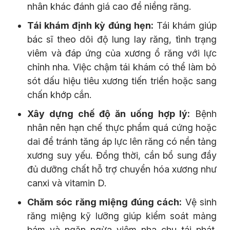
nhân khác đánh giá cao để niềng răng.
Tái khám định kỳ đúng hẹn:
Tái khám giúp
bác sĩ theo dõi độ lung lay răng, tình trạng
viêm và đáp ứng của xương ổ răng với lực
chỉnh nha. Việc chậm tái khám có thể làm bỏ
sót dấu hiệu tiêu xương tiến triển hoặc sang
chấn khớp cắn.
Xây dựng chế độ ăn uống hợp lý:
Bệnh
nhân nên hạn chế thực phẩm quá cứng hoặc
dai để tránh tăng áp lực lên răng có nền tảng
xương suy yếu. Đồng thời, cần bổ sung đầy
đủ dưỡng chất hỗ trợ chuyển hóa xương như
canxi và vitamin D.
Chăm sóc răng miệng đúng cách:
Vệ sinh
răng miệng kỹ lưỡng giúp kiểm soát mảng
bám và ngăn ngừa viêm nha chu tái phát.