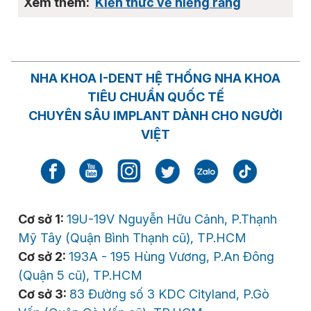
Kiến thức về niềng răng
NHA KHOA I-DENT HỆ THỐNG NHA KHOA
TIÊU CHUẨN QUỐC TẾ
CHUYÊN SÂU IMPLANT DÀNH CHO NGƯỜI
VIỆT
Cơ sở 1:
19U-19V Nguyễn Hữu Cảnh, P.Thạnh
Mỹ Tây (Quận Bình Thạnh cũ), TP.HCM
Cơ sở 2:
193A - 195 Hùng Vương, P.An Đông
(Quận 5 cũ), TP.HCM
Cơ sở 3:
83 Đường số 3 KDC Cityland, P.Gò