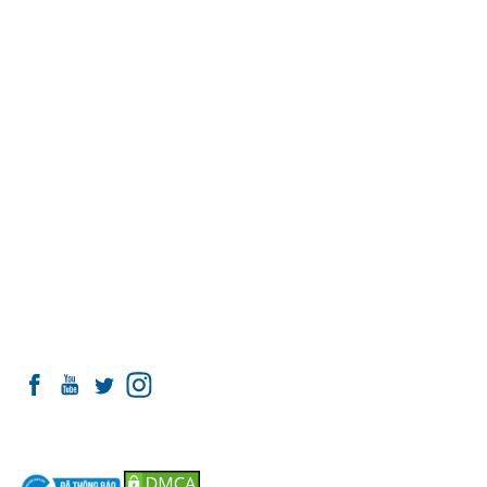
Thứ 2 - Thứ 7:
8h00 - 20h00
Chủ Nhật:
Nghỉ
THÔNG TIN CẦN BIẾT
Giới thiệu về Nha khoa I-Dent
Đội ngũ Tiến sĩ - Bác sĩ
Cơ sở vật chất tại I-Dent
Cam kết chất lượng
Liên hệ
Tổng hợp bài viết về Implant
Tổng hợp bài viết về Răng sứ
Tổng hợp bài viết về Niềng răng
KẾT NỐI VỚI I-DENT
ĐỐI TÁC THANH TOÁN