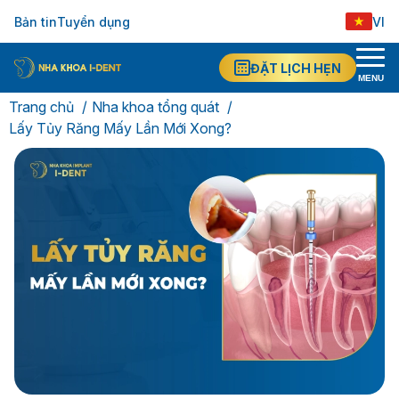
Bản tin
Tuyển dụng
VI
ĐẶT LỊCH HẸN
MENU
Trang chủ
Nha khoa tổng quát
Lấy Tủy Răng Mấy Lần Mới Xong?