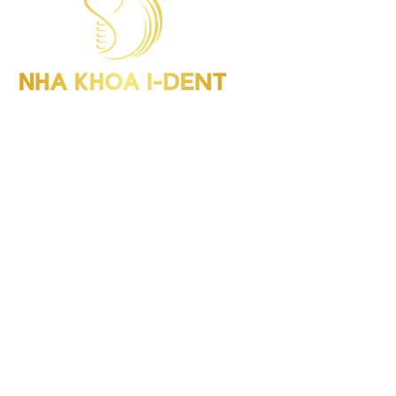
I-Dent Bình Thạnh: 19U-19V Nguyễn Hữu Cảnh, P.Thạnh Mỹ
Tây (Quận Bình Thạnh cũ), TP.HCM
GPHD: Số 00047/HCM-GPHD
Điện thoại : (028) 38406854
I-Dent Quận 5: 193A - 195 Hùng Vương, P.An Đông (Quận 5
cũ), TP.HCM
GPHD: Số 06418/HCM-GPHĐ
Điện thoại : (028) 38336818
I-Dent Gò Vấp: 83 Đường số 3 KDC Cityland, P.Gò Vấp (Quận
Gò Vấp cũ), TP.HCM
GPHD: Số 09563/HCM-GPHĐ
Điện thoại : (028) 22036818
Hotline : 094 1818 616
Tra cứu: Cổng thông tin điện tử Sở Y tế, TP.HCM
Giờ làm việc: