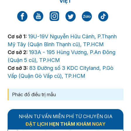
VIỆT
Cơ sở 1:
19U-19V Nguyễn Hữu Cảnh, P.Thạnh
Mỹ Tây (Quận Bình Thạnh cũ), TP.HCM
Cơ sở 2:
193A - 195 Hùng Vương, P.An Đông
(Quận 5 cũ), TP.HCM
Cơ sở 3:
83 Đường số 3 KDC Cityland, P.Gò
Vấp (Quận Gò Vấp cũ), TP.HCM
Phác đồ điều trị mẫu
NHẬN TƯ VẤN MIỄN PHÍ TỪ CHUYÊN GIA
ĐẶT LỊCH HẸN THĂM KHÁM NGAY