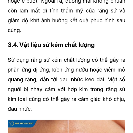
hoặc ê buốt. Ngoài ra, đường mài không chuẩn
còn làm mất đi tính thẩm mỹ của răng sứ và
giảm độ khít ảnh hưởng kết quả phục hình sau
cùng.
3.4. Vật liệu sứ kém chất lượng
Sử dụng răng sứ kém chất lượng có thể gây ra
phản ứng dị ứng, kích ứng nướu hoặc viêm mô
quang răng, dẫn tới đau nhức kéo dài. Một số
người bị nhạy cảm với hợp kim trong răng sứ
kim loại cũng có thể gây ra cảm giác khó chịu,
đau nhức.