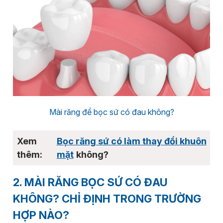
Mài răng để bọc sứ có đau không?
Bọc răng sứ có làm thay đổi khuôn
mặt
không?
2. MÀI RĂNG BỌC SỨ CÓ ĐAU
KHÔNG? CHỈ ĐỊNH TRONG TRƯỜNG
HỢP NÀO?