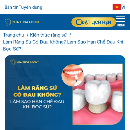
Bản tin
Tuyển dụng
VI
ĐẶT LỊCH HẸN
MENU
Trang chủ
Kiến thức răng sứ
Làm Răng Sứ Có Đau Không? Làm Sao Hạn Chế Đau Khi
Bọc Sứ?