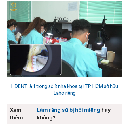
I-DENT là 1 trong số ít nha khoa tại TP HCM sở hữu
Labo riêng
Làm răng sứ bị hôi miệng
h
ay
không?