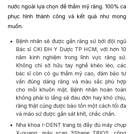
nước ngoài lựa chọn để thẩm mỹ răng. 100% ca
phục hình thành công và kết quả như mong
muốn.
Bệnh nhân sẽ được gắn răng sứ bởi đội ngũ
Bác sĩ CKI ĐH Y Dược TP HCM, với hơn 10
năm kinh nghiệm trong lĩnh vực răng sứ.
Không chỉ sở hữu tay nghề khéo léo, các
bác sĩ còn có gu thẩm mỹ cao, đảm bảo tư
vấn đúng dáng răng và màu sắc phù hợp
cho mỗi khuôn mặt. Bệnh nhân hoàn toàn
không phải lo lắng sẽ đau đớn hay khó chịu,
răng thật cũng được bảo tồn một cách tối đa
và mão sứ được gắn sát khít, chắc chắn.
Nha khoa I-DENT trang bị đầy đủ máy chụp
X-quang, máy scan 3Shape TRIOS, công