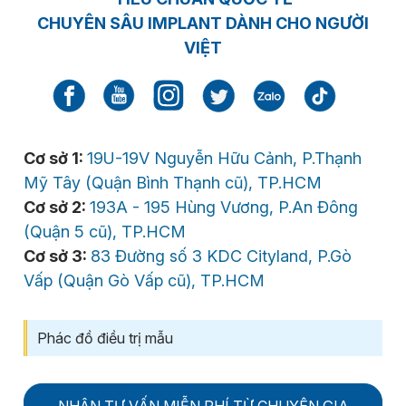
CHUYÊN SÂU IMPLANT DÀNH CHO NGƯỜI
VIỆT
Cơ sở 1:
19U-19V Nguyễn Hữu Cảnh, P.Thạnh
Mỹ Tây (Quận Bình Thạnh cũ), TP.HCM
Cơ sở 2:
193A - 195 Hùng Vương, P.An Đông
(Quận 5 cũ), TP.HCM
Cơ sở 3:
83 Đường số 3 KDC Cityland, P.Gò
Vấp (Quận Gò Vấp cũ), TP.HCM
Phác đồ điều trị mẫu
NHẬN TƯ VẤN MIỄN PHÍ TỪ CHUYÊN GIA