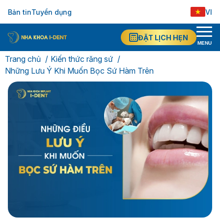
Bản tin
Tuyển dụng
VI
ĐẶT LỊCH HẸN
MENU
Trang chủ
Kiến thức răng sứ
Những Lưu Ý Khi Muốn Bọc Sứ Hàm Trên