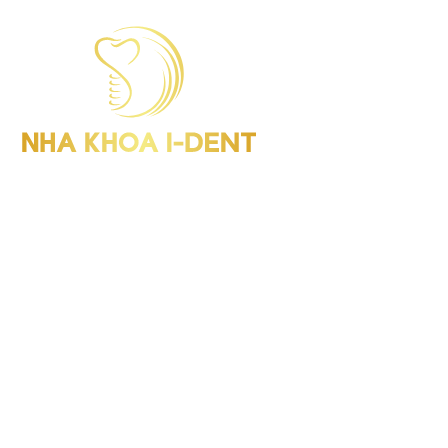
I-Dent Bình Thạnh: 19U-19V Nguyễn Hữu Cảnh, P.Thạnh Mỹ
Tây (Quận Bình Thạnh cũ), TP.HCM
GPHD: Số 00047/HCM-GPHD
Điện thoại : (028) 38406854
I-Dent Quận 5: 193A - 195 Hùng Vương, P.An Đông (Quận 5
cũ), TP.HCM
GPHD: Số 06418/HCM-GPHĐ
Điện thoại : (028) 38336818
I-Dent Gò Vấp: 83 Đường số 3 KDC Cityland, P.Gò Vấp (Quận
Gò Vấp cũ), TP.HCM
GPHD: Số 09563/HCM-GPHĐ
Điện thoại : (028) 22036818
Hotline : 094 1818 616