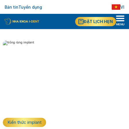
Bản tin
Tuyển dụng
VI
EN
ĐẶT LỊCH HẸN
MENU
Kiến thức implant