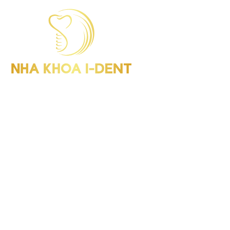
I-Dent Bình Thạnh: 19U-19V Nguyễn Hữu Cảnh, P.Thạnh Mỹ
Tây (Quận Bình Thạnh cũ), TP.HCM
GPHD: Số 00047/HCM-GPHD
Điện thoại : (028) 38406854
I-Dent Quận 5: 193A - 195 Hùng Vương, P.An Đông (Quận 5
cũ), TP.HCM
GPHD: Số 06418/HCM-GPHĐ
Điện thoại : (028) 38336818
I-Dent Gò Vấp: 83 Đường số 3 KDC Cityland, P.Gò Vấp (Quận
Gò Vấp cũ), TP.HCM
GPHD: Số 09563/HCM-GPHĐ
Điện thoại : (028) 22036818
Hotline : 094 1818 616