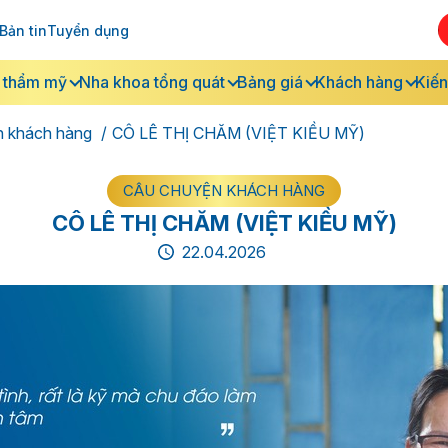
Bản tin
Tuyển dụng
 thẩm mỹ
Nha khoa tổng quát
Bảng giá
Khách hàng
Kiến
n khách hàng
CÔ LÊ THỊ CHĂM (VIỆT KIỀU MỸ)
CÂU CHUYỆN KHÁCH HÀNG
CÔ LÊ THỊ CHĂM (VIỆT KIỀU MỸ)
22.04.2026