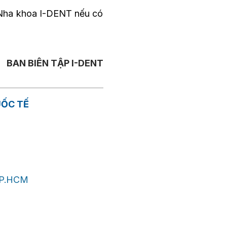
ệu Nha khoa I-DENT nếu có
BAN BIÊN TẬP I-DENT
UỐC TẾ
TP.HCM