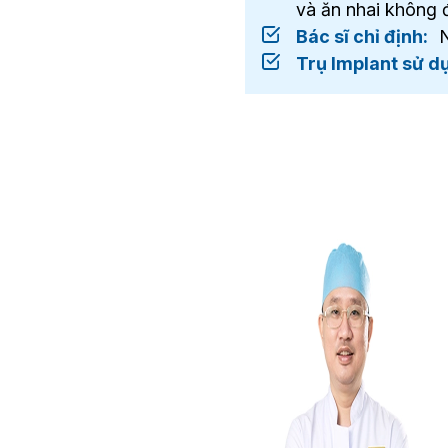
và ăn nhai không
Bác sĩ chỉ định:
N
Trụ Implant sử d