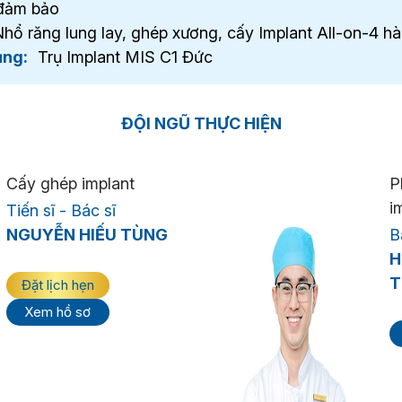
 đảm bảo
hổ răng lung lay, ghép xương, cấy Implant All-on-4 h
ụng:
Trụ Implant MIS C1 Đức
ĐỘI NGŨ THỰC HIỆN
Cấy ghép implant
P
i
Tiến sĩ - Bác sĩ
NGUYỄN HIẾU TÙNG
B
H
T
Đặt lịch hẹn
Xem hồ sơ