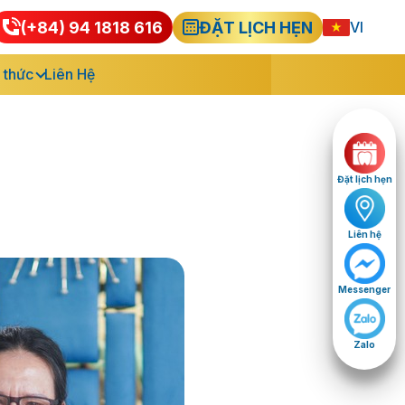
(+84) 94 1818 616
ĐẶT LỊCH HẸN
VI
EN
 thức
Liên Hệ
Đặt lịch hẹn
Liên hệ
Messenger
Zalo