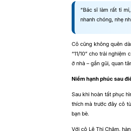
“Bác sĩ làm rất tỉ m
nhanh chóng, nhẹ n
Cô cũng không quên dành
“11/10” cho trải nghiệm
ở nhà – gần gũi, quan tâ
Niềm hạnh phúc sau điề
Sau khi hoàn tất phục h
thích mà trước đây cô từ
bạn bè.
Với cô Lê Thị Chăm, hành