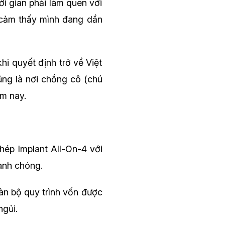
i gian phải làm quen với
ô cảm thấy mình đang dần
i quyết định trở về Việt
ũng là nơi chồng cô (chú
m nay.
hép Implant All-On-4 với
anh chóng.
oàn bộ quy trình vốn được
ngủi.