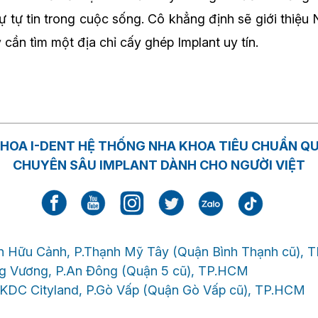
 sự tự tin trong cuộc sống. Cô khẳng định sẽ giới thi
cần tìm một địa chỉ cấy ghép Implant uy tín.
HOA I-DENT HỆ THỐNG NHA KHOA TIÊU CHUẨN Q
CHUYÊN SÂU IMPLANT DÀNH CHO NGƯỜI VIỆT
 Hữu Cảnh, P.Thạnh Mỹ Tây (Quận Bình Thạnh cũ), 
g Vương, P.An Đông (Quận 5 cũ), TP.HCM
KDC Cityland, P.Gò Vấp (Quận Gò Vấp cũ), TP.HCM