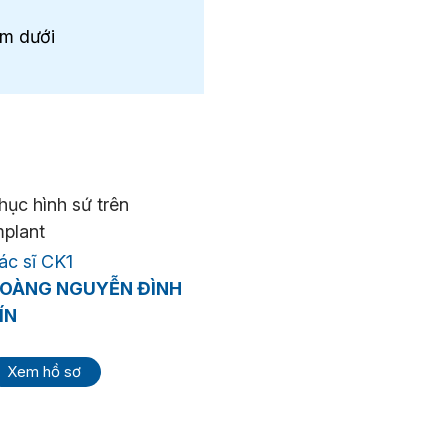
àm dưới
hục hình sứ trên
mplant
ác sĩ CK1
OÀNG NGUYỄN ĐÌNH
ÍN
Xem hồ sơ