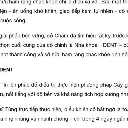
ữu hàm răng chắc khỏe chỉ là điều xa vời. Sau một thờ
tiện – ăn uống khó khăn, giao tiếp kém tự nhiên – c
 cuộc sống.
ải pháp bền vững, cô Chăm đã tìm hiểu rất kỹ trước kh
 chọn cuối cùng của cô chính là Nha khoa I-DENT – c
lant thành công và sở hữu hàm răng chắc khỏe đến hô
I-DENT
 Tín lên phác đồ điều trị thực hiện phương pháp Cấy g
rụ nổi tiếng với độ bền và khả năng tích hợp xương nh
ĩ Tùng trực tiếp thực hiện, điều khiến cô bất ngờ là t
 ra nhẹ nhàng và nhanh chóng – chỉ trong 4 ngày ngắn 