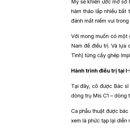
Mỹ sẽ khiến ước mơ sở h
hàm tháo lắp nhiều bất 
đánh mất niềm vui trong
Với mong muốn có một gi
Nam để điều trị. Và lựa
Tình) từng cấy ghép Imp
Hành trình điều trị tại 
Tại đây, cô được Bác sĩ
dòng trụ Mis C1 – dòng t
Ca phẫu thuật được bác s
xem là phức tạp lại diễn