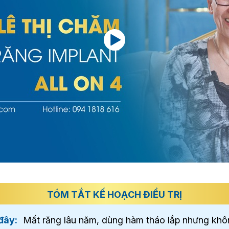
TÓM TẮT KẾ HOẠCH ĐIỀU TRỊ
đây:
Mất răng lâu năm, dùng hàm tháo lắp nhưng không