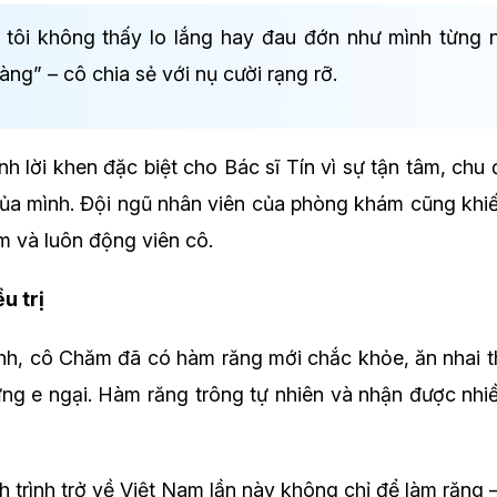
ỉ, tôi không thấy lo lắng hay đau đớn như mình từng n
hàng”
– cô chia sẻ với nụ cười rạng rỡ.
 lời khen đặc biệt cho Bác sĩ Tín vì sự tận tâm, chu
 của mình. Đội ngũ nhân viên của phòng khám cũng kh
m và luôn động viên cô.
u trị
ình, cô Chăm đã có hàm răng mới chắc khỏe, ăn nhai 
ng e ngại. Hàm răng trông tự nhiên và nhận được nhiề
 trình trở về Việt Nam lần này không chỉ để làm răng –