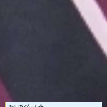
NHA KHOA I-DENT HỆ THỐNG NHA KHOA TIÊU
CHUẨN QUỐC TẾ
CHUYÊN SÂU IMPLANT DÀNH CHO NGƯỜI
VIỆT
Cơ sở 1:
19U-19V Nguyễn Hữu Cảnh, P.Thạnh Mỹ
Tây (Quận Bình Thạnh cũ), TP.HCM
Cơ sở 2:
193A - 195 Hùng Vương, P.An Đông
(Quận 5 cũ), TP.HCM
Cơ sở 3:
83 Đường số 3 KDC Cityland, P.Gò Vấp
(Quận Gò Vấp cũ), TP.HCM
Phác đồ điều trị mẫu