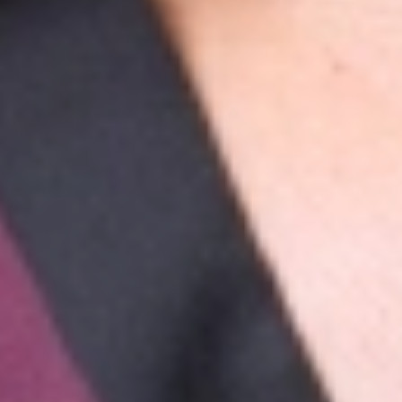
“Chị có người bạn đã bọc sứ ở I-DENT rồi.
Chỉ khen nhiều lắm, bác sĩ tốt rồi máy móc thì
hiện đại. Mà chỉ làm răng xong cũng rất đẹp.
Nên từ lời giới thiệu là chị về thẳng I-DENT
làm luôn”
.
Từ ngày đầu mới đến thăm khám, chị đã rất hài
lòng với sự nhiệt tình, chuyên nghiệp của đội ngũ
bác sĩ, nhân viên tại I-DENT. Đặc biệt nhờ có bác
sĩ Mai Hồng Thái tư vấn rõ ràng, giải đáp mọi
thắc mắc của chị, giúp chị càng thêm tin tưởng
vào nha khoa.
Đánh giá thực tế của chị Khánh sau quá trình điều