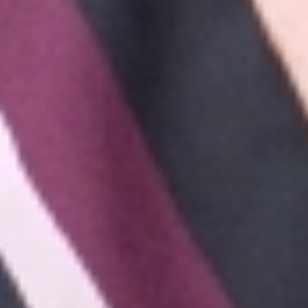
trị ở nha khoa I-DENT chính là:
Bác sĩ tay nghề cao, mài răng nhẹ nhàng,
không ê đau.
Đội ngũ nhân viên tận tình, chăm sóc như
người nhà.
Sử dụng răng sứ Cercon HT cao cấp, bền
đẹp.
Tiết kiệm thời gian, không đi lại nhiều lần.
“Bác sĩ Thái tuyệt vời, tay nghề cao nên mài
răng hoàn toàn không đau. Bác còn tư vấn
cho chị kỹ lưỡng để chọn được màu răng sứ
đẹp nữa”
– chị Khánh dành nhiều lời khen