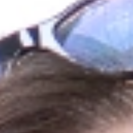
Mất nhiều răng hàm trên. Màu răng ố vàng,
hình thể răng không đều
Bác sĩ chỉ định:
Cấy ghép Implant All On 6 hàm trên và Bọc
răng sứ toàn hàm dưới
Implant sử dụng:
Trụ Implant Mis C1 Đức
Răng sứ sử dụng:
Răng toàn sứ Cercon HT Đức
ĐỘI NGŨ THỰC HIỆN
Cấy ghép implant
Tiến sĩ - Bác sĩ
NGUYỄN HIẾU TÙNG