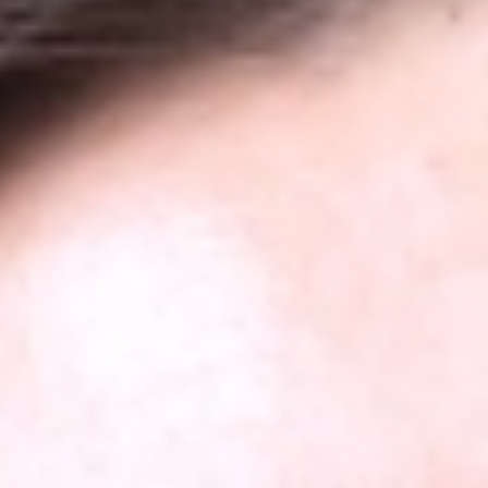
Đặt lịch hẹn
Xem hồ sơ
Phục hình sứ trên
implant