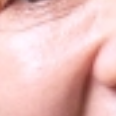
Phụ tá chính
ĐINH THỊ YẾN NHI