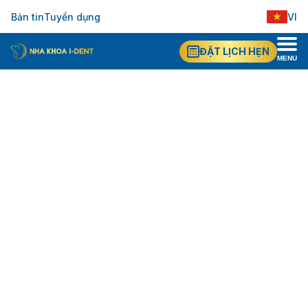
Bản tin
Tuyển dụng
VI
ĐẶT LỊCH HẸN
MENU
Trang chủ
Câu chuyện khách hàng
CHỊ NGUYỄN THỊ KHÁNH (VIỆT KIỀU ÚC)