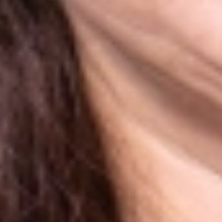
Chị:
NGUYỄN THỊ KHÁNH
Cấy ghép Implant All On 6 hàm trên
Bọc răng sứ toàn hàm dưới
Vượt qua khoảng cách địa lý từ Úc về nước làm
răng, chị Khánh đặt trọn niềm tin vào Nha khoa I-
Dent, bởi 3 yếu tố: Người thân giới thiệu, đánh
giá tốt chất lượng dịch vụ tại I-Dent; Bác sĩ