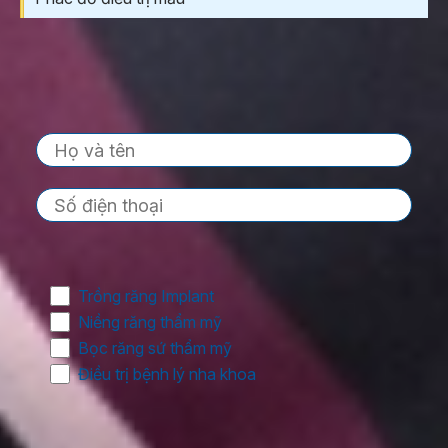
NHẬN TƯ VẤN MIỄN PHÍ TỪ CHUYÊN GIA
ĐẶT LỊCH HẸN THĂM KHÁM NGAY
Vấn đề quan tâm
Trồng răng Implant
Niềng răng thẩm mỹ
Bọc răng sứ thẩm mỹ
Điều trị bệnh lý nha khoa
ĐĂNG KÝ