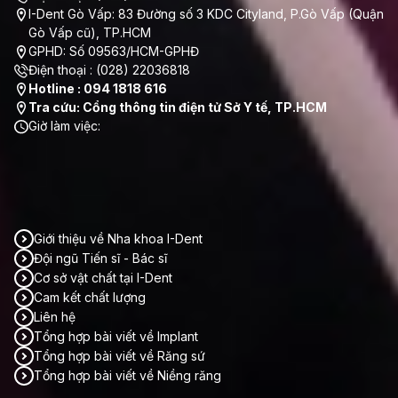
I-Dent Gò Vấp: 83 Đường số 3 KDC Cityland, P.Gò Vấp (Quận
Gò Vấp cũ), TP.HCM
GPHD: Số 09563/HCM-GPHĐ
Điện thoại : (028) 22036818
Hotline : 094 1818 616
Tra cứu: Cổng thông tin điện tử Sở Y tế, TP.HCM
Giờ làm việc:
Thứ 2 - Thứ 7:
8h00 - 20h00
Chủ Nhật:
Nghỉ
THÔNG TIN CẦN BIẾT
Giới thiệu về Nha khoa I-Dent
Đội ngũ Tiến sĩ - Bác sĩ
Cơ sở vật chất tại I-Dent
Cam kết chất lượng
Liên hệ
Tổng hợp bài viết về Implant
Tổng hợp bài viết về Răng sứ
Tổng hợp bài viết về Niềng răng