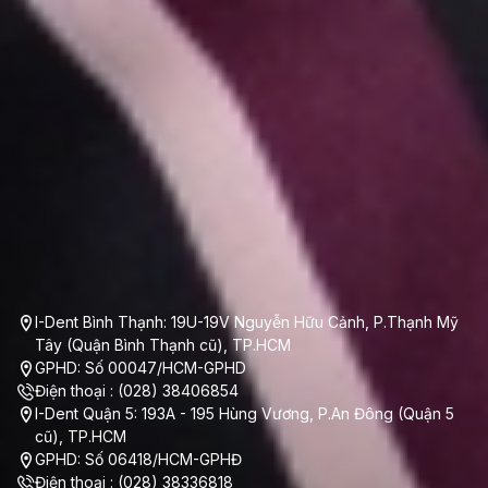
I-Dent Bình Thạnh: 19U-19V Nguyễn Hữu Cảnh, P.Thạnh Mỹ
Tây (Quận Bình Thạnh cũ), TP.HCM
GPHD: Số 00047/HCM-GPHD
Điện thoại : (028) 38406854
I-Dent Quận 5: 193A - 195 Hùng Vương, P.An Đông (Quận 5
cũ), TP.HCM
GPHD: Số 06418/HCM-GPHĐ
Điện thoại : (028) 38336818