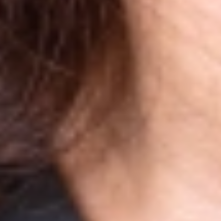
chuyên môn giỏi, tư vấn rõ ràng, chi tiết và Chi
phí trọn gói, hợp lý, miễn phí thăm khám.
Hiện nay, nhiều kiều bào sống ở nước ngoài có
xu hướng về nước vừa thăm quê hương, gia đình,
vừa kết hợp làm răng để tận dụng quỹ thời gian
cũng như tiết kiệm được một khoản chi phí đáng
kể.
Chị Nguyễn Thị Khánh cũng quyết định về Việt
Nam, đến nha khoa I-DENT để trồng răng
Implant và bọc răng sứ theo lời giới thiệu của chị
bạn thân.