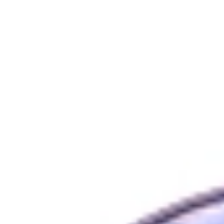
CÂU CHUYỆN KHÁCH HÀNG
CHỊ NGUYỄN THỊ KHÁNH (VIỆT KIỀU ÚC)
22.04.2026
TÓM TẮT KẾ HOẠCH ĐIỀU TRỊ
Tình trạng răng trước đây: