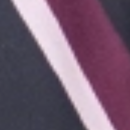
tặng cho bác sĩ Mai Hồng Thái.
Toàn bộ quá trình bọc sứ của chị diễn ra nhanh
chóng, chỉ 2 lần hẹn đã hoàn thiện,
“không phải
chờ đợi đến 2, 3 tháng như bên Mỹ”
.
Kết thúc hành trình làm răng tại I-DENT, chị
Khánh đã sở hữu cho mình một hàm răng trắng
sáng, đều đẹp tự nhiên và giúp chị tự tin nở nụ
cười rạng ngời khi giao tiếp với mọi người xung
quanh!
BAN BIÊN TẬP I-DENT