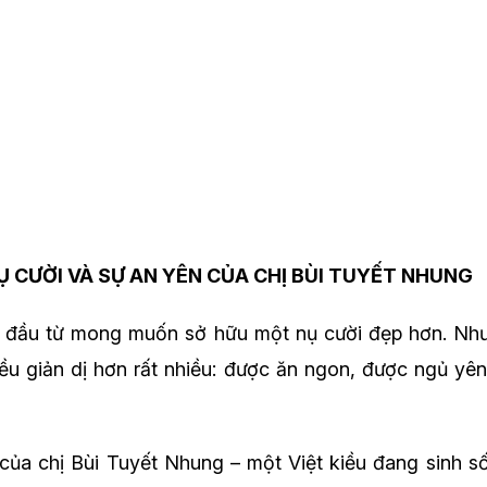
Ụ CƯỜI VÀ SỰ AN YÊN CỦA CHỊ BÙI TUYẾT NHUNG
t đầu từ mong muốn sở hữu một nụ cười đẹp hơn. N
điều giản dị hơn rất nhiều: được ăn ngon, được ngủ yê
của chị Bùi Tuyết Nhung – một Việt kiều đang sinh s