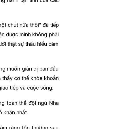
ng hành tận tình của các
một chút nữa thôi”
đã tiếp
hận được mình không phải
ời thật sự thấu hiểu cảm
ong muốn giản dị ban đầu
m thấy cơ thể khỏe khoắn
giao tiếp và cuộc sống.
ùng toàn thể đội ngũ Nha
ó khăn nhất.
hàm răng tổn thương sau