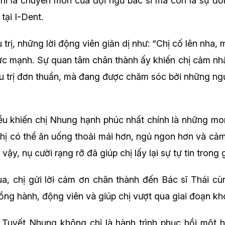
hỉ là chuyên môn của đội ngũ bác sĩ mà còn là sự đồ
tại I-Dent.
 trị, những lời động viên giản dị như:
“Chị cố lên nha, 
sức mạnh. Sự quan tâm chân thành ấy khiến chị cảm n
ều trị đơn thuần, mà đang được chăm sóc bởi những ngư
 điều khiến chị Nhung hạnh phúc nhất chính là những m
 Chị có thể ăn uống thoải mái hơn, ngủ ngon hơn và cả
ậy, nụ cười rạng rỡ đã giúp chị lấy lại sự tự tin trong 
qua, chị gửi lời cảm ơn chân thành đến Bác sĩ Thái c
ồng hành, động viên và giúp chị vượt qua giai đoạn kh
 Tuyết Nhung không chỉ là hành trình phục hồi một 