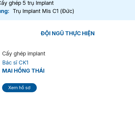
ấy ghép 5 trụ Implant
ụng:
Trụ Implant Mis C1 (Đức)
ĐỘI NGŨ THỰC HIỆN
Cấy ghép implant
Bác sĩ CK1
MAI HỒNG THÁI
Xem hồ sơ