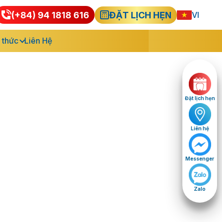
(+84) 94 1818 616
ĐẶT LỊCH HẸN
VI
 thức
Liên Hệ
Đặt lịch hẹn
Liên hệ
Messenger
Zalo