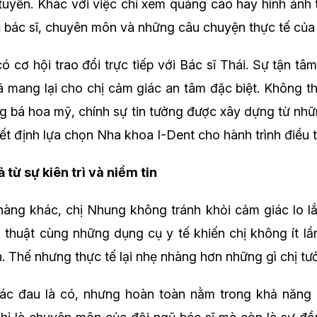
tuyến. Khác với việc chỉ xem quảng cáo hay hình ảnh tr
gũ bác sĩ, chuyên môn và những câu chuyện thực tế của
có cơ hội trao đổi trực tiếp với Bác sĩ Thái. Sự tận tâ
ã mang lại cho chị cảm giác an tâm đặc biệt. Không t
ng bá hoa mỹ, chính sự tin tưởng được xây dựng từ nh
ết định lựa chọn Nha khoa I-Dent cho hành trình điều t
 từ sự kiên trì và niềm tin
àng khác, chị Nhung không tránh khỏi cảm giác lo l
 thuật cùng những dụng cụ y tế khiến chị không ít lầ
. Thế nhưng thực tế lại nhẹ nhàng hơn những gì chị tư
iác đau là có, nhưng hoàn toàn nằm trong khả năng c