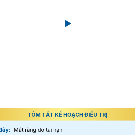
TÓM TẮT KẾ HOẠCH ĐIỀU TRỊ
đây:
Mất răng do tai nạn