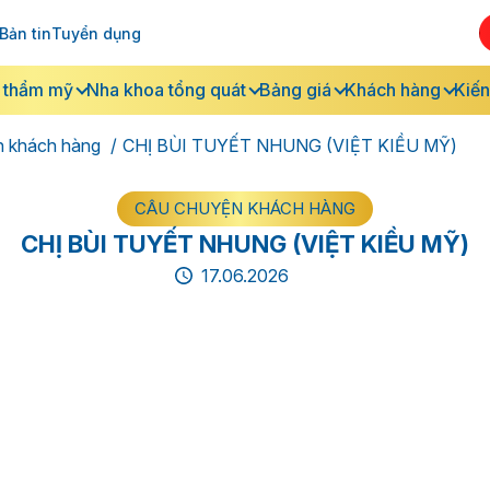
Bản tin
Tuyển dụng
 thẩm mỹ
Nha khoa tổng quát
Bảng giá
Khách hàng
Kiến
n khách hàng
CHỊ BÙI TUYẾT NHUNG (VIỆT KIỀU MỸ)
CÂU CHUYỆN KHÁCH HÀNG
CHỊ BÙI TUYẾT NHUNG (VIỆT KIỀU MỸ)
17.06.2026