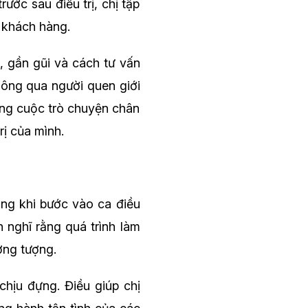
ước sau điều trị, chị tập
 khách hàng.
m, gần gũi và cách tư vấn
hông qua người quen giới
ững cuộc trò chuyện chân
rị của mình.
ắng khi bước vào ca điều
n nghĩ rằng quá trình làm
ởng tượng.
hịu đựng. Điều giúp chị