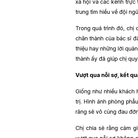
xã hội và các kênh trực 
trung tìm hiểu về đội n
Trong quá trình đó, chị 
chân thành của bác sĩ đ
thiệu hay những lời quả
thành ấy đã giúp chị quy
Vượt qua nỗi sợ, kết quả
Giống như nhiều khách h
trị. Hình ảnh phòng phẫu
răng sẽ vô cùng đau đớn
Chị chia sẻ rằng cảm g