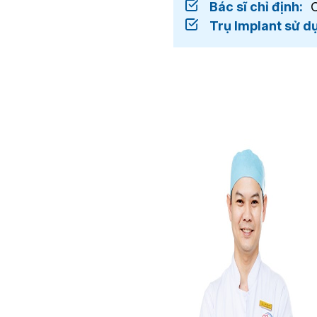
Bác sĩ chỉ định:
C
Trụ Implant sử d