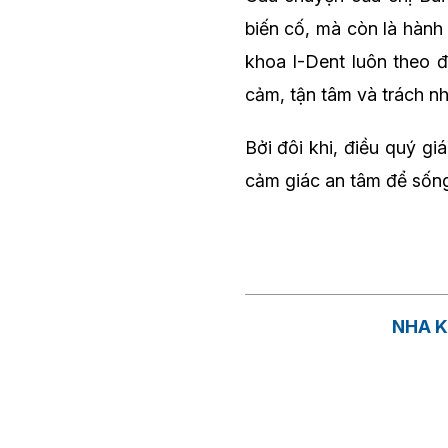
biến cố, mà còn là hành 
khoa I-Dent luôn theo 
cảm, tận tâm và trách n
Bởi đôi khi, điều quý gi
cảm giác an tâm để sống
NHA K