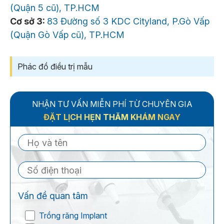
(Quận 5 cũ), TP.HCM
Cơ sở 3:
83 Đường số 3 KDC Cityland, P.Gò Vấp
(Quận Gò Vấp cũ), TP.HCM
Phác đồ điều trị mẫu
NHẬN TƯ VẤN MIỄN PHÍ TỪ CHUYÊN GIA
ĐẶT LỊCH HẸN THĂM KHÁM NGAY
Vấn đề quan tâm
Trồng răng Implant