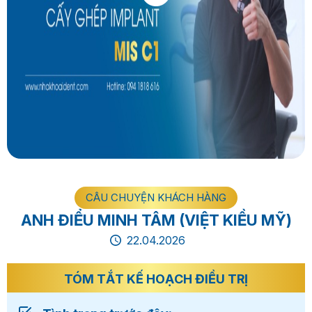
CÂU CHUYỆN KHÁCH HÀNG
ANH ĐIỂU MINH TÂM (VIỆT KIỀU MỸ)
22.04.2026
TÓM TẮT KẾ HOẠCH ĐIỀU TRỊ