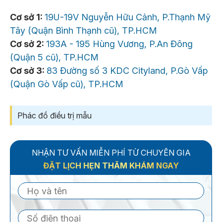
Cơ sở 1:
19U-19V Nguyễn Hữu Cảnh, P.Thạnh Mỹ
Tây (Quận Bình Thạnh cũ), TP.HCM
Cơ sở 2:
193A - 195 Hùng Vương, P.An Đông
(Quận 5 cũ), TP.HCM
Cơ sở 3:
83 Đường số 3 KDC Cityland, P.Gò Vấp
(Quận Gò Vấp cũ), TP.HCM
Phác đồ điều trị mẫu
NHẬN TƯ VẤN MIỄN PHÍ TỪ CHUYÊN GIA
ĐẶT LỊCH HẸN THĂM KHÁM NGAY