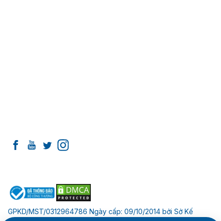
THÔNG TIN CẦN BIẾT
Giới thiệu về Nha khoa I-Dent
Đội ngũ Tiến sĩ - Bác sĩ
Cơ sở vật chất tại I-Dent
Cam kết chất lượng
Liên hệ
Tổng hợp bài viết về Implant
Tổng hợp bài viết về Răng sứ
Tổng hợp bài viết về Niềng răng
KẾT NỐI VỚI I-DENT
ĐỐI TÁC THANH TOÁN
GPKD/MST/0312964786 Ngày cấp: 09/10/2014 bởi Sở Kế