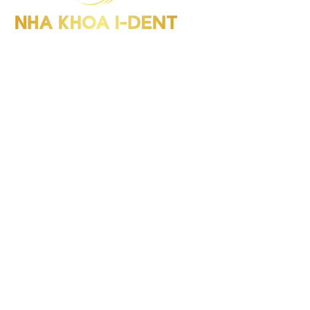
I-Dent Bình Thạnh: 19U-19V Nguyễn Hữu Cảnh, P.Thạnh Mỹ
Tây (Quận Bình Thạnh cũ), TP.HCM
GPHD: Số 00047/HCM-GPHD
Điện thoại : (028) 38406854
I-Dent Quận 5: 193A - 195 Hùng Vương, P.An Đông (Quận 5
cũ), TP.HCM
GPHD: Số 06418/HCM-GPHĐ
Điện thoại : (028) 38336818
I-Dent Gò Vấp: 83 Đường số 3 KDC Cityland, P.Gò Vấp (Quận
Gò Vấp cũ), TP.HCM
GPHD: Số 09563/HCM-GPHĐ
Điện thoại : (028) 22036818
Hotline : 094 1818 616
Tra cứu: Cổng thông tin điện tử Sở Y tế, TP.HCM
Giờ làm việc:
Thứ 2 - Thứ 7:
8h00 - 20h00
Chủ Nhật:
Nghỉ