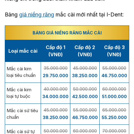
Bảng
giá niềng răng
mắc cài mới nhất tại I-Dent:
BẢNG GIÁ NIỀNG RĂNG MẮC CÀI
Cấp độ 1
Cấp độ 2
Cấp độ 3
Loại mắc cài
(VNĐ)
(VNĐ)
(VNĐ)
35.000.000
45.000.000
55.000.000
Mắc cài kim
loại tiêu chuẩn
29.750.000
38.250.000
46.750.000
40.000.000
50.000.000
60.000.000
Mắc cài kim
loại tự buộc
34.000.000
42.500.000
51.000.000
45.000.000
55.000.000
65.000.000
Mắc cài sứ tiêu
chuẩn
38.250.000
46.750.000
55.250.000
50.000.000
60.000.000
70.000.000
Mắc cài sứ tự