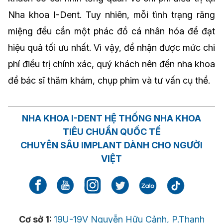
Nha khoa I-Dent. Tuy nhiên, mỗi tình trạng răng
miệng đều cần một phác đồ cá nhân hóa để đạt
hiệu quả tối ưu nhất. Vì vậy, để nhận được mức chi
phí điều trị chính xác, quý khách nên đến nha khoa
để bác sĩ thăm khám, chụp phim và tư vấn cụ thể.
NHA KHOA I-DENT HỆ THỐNG NHA KHOA
TIÊU CHUẨN QUỐC TẾ
CHUYÊN SÂU IMPLANT DÀNH CHO NGƯỜI
VIỆT
Cơ sở 1:
19U-19V Nguyễn Hữu Cảnh, P.Thạnh