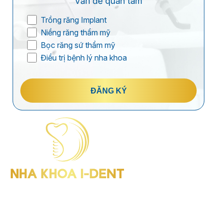
Vấn đề quan tâm
Trồng răng Implant
Niềng răng thẩm mỹ
Bọc răng sứ thẩm mỹ
Điều trị bệnh lý nha khoa
ĐĂNG KÝ
I-Dent Bình Thạnh: 19U-19V Nguyễn Hữu Cảnh, P.Thạnh Mỹ
Tây (Quận Bình Thạnh cũ), TP.HCM