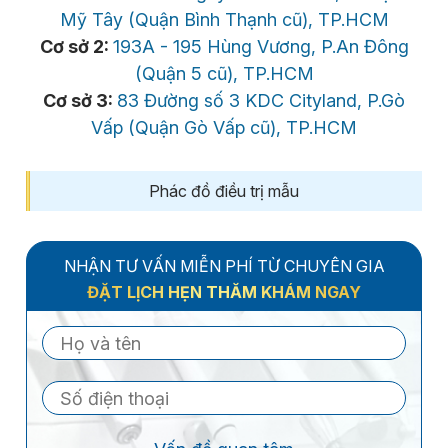
Mỹ Tây (Quận Bình Thạnh cũ), TP.HCM
Cơ sở 2:
193A - 195 Hùng Vương, P.An Đông
(Quận 5 cũ), TP.HCM
Cơ sở 3:
83 Đường số 3 KDC Cityland, P.Gò
Vấp (Quận Gò Vấp cũ), TP.HCM
Phác đồ điều trị mẫu
NHẬN TƯ VẤN MIỄN PHÍ TỪ CHUYÊN GIA
ĐẶT LỊCH HẸN THĂM KHÁM NGAY