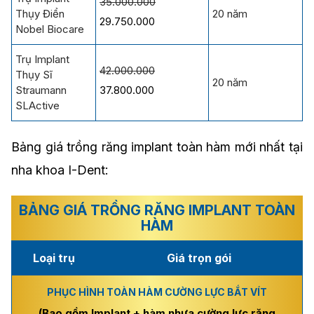
35.000.000
Thụy Điển
20 năm
29.750.000
Nobel Biocare
Trụ Implant
42.000.000
Thụy Sĩ
20 năm
Straumann
37.800.000
SLActive
Bảng giá trồng răng implant toàn hàm mới nhất tại
nha khoa I-Dent:
BẢNG GIÁ TRỒNG RĂNG IMPLANT TOÀN
HÀM
Loại trụ
Giá trọn gói
PHỤC HÌNH TOÀN HÀM CƯỜNG LỰC BẮT VÍT
(Bao gồm Implant + hàm nhựa cường lực răng