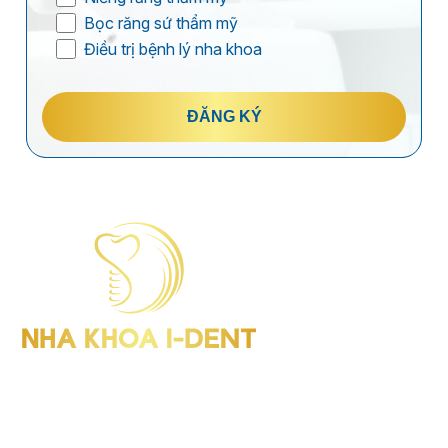
Bọc răng sứ thẩm mỹ
Điều trị bệnh lý nha khoa
ĐĂNG KÝ
I-Dent Bình Thạnh: 19U-19V Nguyễn Hữu Cảnh, P.Thạnh Mỹ
Tây (Quận Bình Thạnh cũ), TP.HCM
GPHD: Số 00047/HCM-GPHD