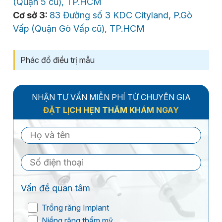
(Quận 5 cũ), TP.HCM
Cơ sở 3:
83 Đường số 3 KDC Cityland, P.Gò
Vấp (Quận Gò Vấp cũ), TP.HCM
Phác đồ điều trị mẫu
NHẬN TƯ VẤN MIỄN PHÍ TỪ CHUYÊN GIA
ĐẶT LỊCH HẸN THĂM KHÁM NGAY
Vấn đề quan tâm
Trồng răng Implant
Niềng răng thẩm mỹ