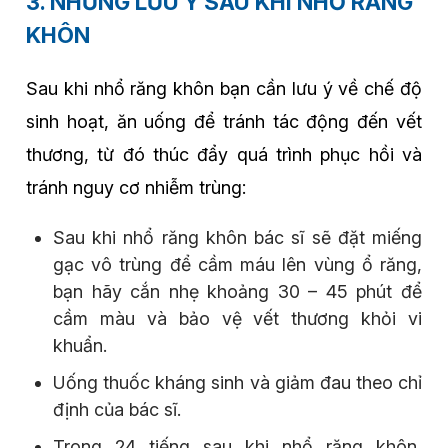
3. NHỮNG LƯU Ý SAU KHI NHỔ RĂNG
KHÔN
Sau khi nhổ răng khôn bạn cần lưu ý về chế độ
sinh hoạt, ăn uống để tránh tác động đến vết
thương, từ đó thúc đẩy quá trình phục hồi và
tránh nguy cơ nhiễm trùng:
Sau khi nhổ răng khôn bác sĩ sẽ đặt miếng
gạc vô trùng để cầm máu lên vùng ổ răng,
bạn hãy cắn nhẹ khoảng 30 – 45 phút để
cầm màu và bảo vệ vết thương khỏi vi
khuẩn.
Uống thuốc kháng sinh và giảm đau theo chỉ
định của bác sĩ.
Trong 24 tiếng sau khi nhổ răng khôn,