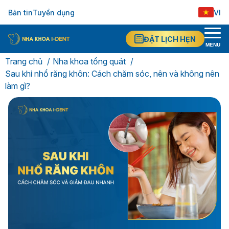
Bản tin
Tuyển dụng
VI
ĐẶT LỊCH HẸN
MENU
Trang chủ
Nha khoa tổng quát
Sau khi nhổ răng khôn: Cách chăm sóc, nên và không nên
làm gì?