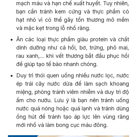
mạch máu và hạn chế xuất huyết. Tuy nhiên,
bạn cần tránh kem cứng và thực phẩm có
hạt nhỏ vì có thể gây tổn thương mô mềm
và mặc kẹt trong lỗ nhổ răng.
Ăn các loại thực phẩm giàu protein và chất
dinh dưỡng như cá hồi, bơ, trứng, phô mai,
rau xanh,… khi vết thương bắt đầu phục hồi
để giúp tạo tế bào nhanh chóng.
Duy trì thói quen uống nhiều nước lọc, nước
ép trái cây nước dừa để làm sạch khoang
miệng, phòng tránh viêm nhiễm và duy trì độ
ẩm cho nướu. Lưu ý là bạn nên tránh uống
nước quá nóng hoặc quá lạnh và tránh dùng
ống hút để tránh tạo áp lực lên vùng răng
mới nhổ và làm bong cục máu đông.