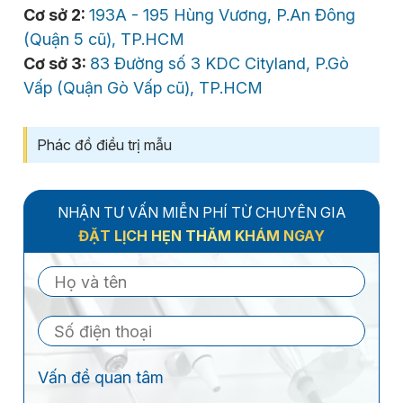
Cơ sở 2:
193A - 195 Hùng Vương, P.An Đông
(Quận 5 cũ), TP.HCM
Cơ sở 3:
83 Đường số 3 KDC Cityland, P.Gò
Vấp (Quận Gò Vấp cũ), TP.HCM
Phác đồ điều trị mẫu
NHẬN TƯ VẤN MIỄN PHÍ TỪ CHUYÊN GIA
ĐẶT LỊCH HẸN THĂM KHÁM NGAY
Vấn đề quan tâm