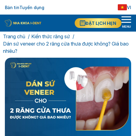
Bản tin
Tuyển dụng
VI
ĐẶT LỊCH HẸN
MENU
Trang chủ
Kiến thức răng sứ
Dán sứ veneer cho 2 răng cửa thưa được không? Giá bao
nhiêu?