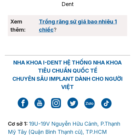
Dent
Trồng răng sứ giá bao nhiêu 1
chiếc
?
NHA KHOA I-DENT HỆ THỐNG NHA KHOA
TIÊU CHUẨN QUỐC TẾ
CHUYÊN SÂU IMPLANT DÀNH CHO NGƯỜI
VIỆT
Cơ sở 1:
19U-19V Nguyễn Hữu Cảnh, P.Thạnh
Mỹ Tây (Quận Bình Thạnh cũ), TP.HCM